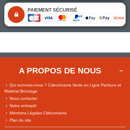
PAIEMENT SÉCURISÉ
A PROPOS DE NOUS
Qui sommes-nous ? Cdécomania Vente en Ligne Peinture et
Matériel Bricolage
Nous contacter
Notre entrepôt
Mentions Légales Cdécomania
Plan du site