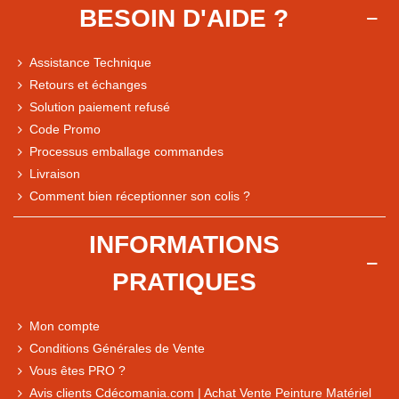
BESOIN D'AIDE ?
Assistance Technique
Retours et échanges
Solution paiement refusé
Code Promo
Processus emballage commandes
Livraison
Note du magasin sur Google
Comment bien réceptionner son colis ?
Comparaison des performances du magasin
+ de 5 500 avis
INFORMATIONS
● Exceptionnel
PRATIQUES
Express, Chez vous, Point relais, Retrait magasin
● Exceptionnel
Mon compte
Retours sous 14 jours
Conditions Générales de Vente
Vous êtes PRO ?
Avis clients Cdécomania.com | Achat Vente Peinture Matériel