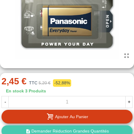
2,45 €
TTC
5,20 €
-52,88%
En stock
3 Produits
-
+
Ajouter Au Panier
Demander Réduction Grandes Quantités