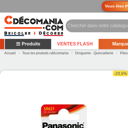
Vous êtes
P
Produits
VENTES FLASH
Marqu
Accueil
>
Tous les produits cdécomania
>
Droguerie - Quincaillerie
>
Piles
-23,5%