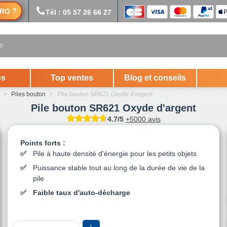
?
RO
Tél : 05 57 26 66 27
es
Top ventes
Blog et conseils
>
Piles bouton
>
Pile bouton SR621 Oxyde d'argent
Pile bouton SR621 Oxyde d'argent
4.7/5
+5000 avis
Points forts :
Pile à haute densité d'énergie pour les petits objets
Puissance stable tout au long de la durée de vie de la
pile
Faible taux d'auto-décharge