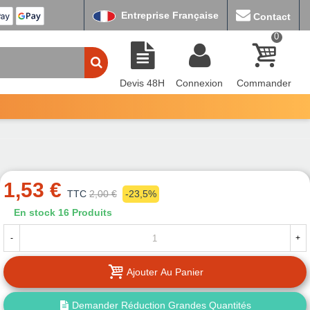
Entreprise Française
Contact
0
Devis 48H
Connexion
Commander
1,53 €
TTC
2,00 €
-23,5%
En stock
16 Produits
-
+
Ajouter Au Panier
Demander Réduction Grandes Quantités