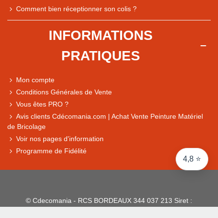
Note du magasin sur Google
Comment bien réceptionner son colis ?
Comparaison des performances du magasin
+ de 5 500 avis
INFORMATIONS
● Exceptionnel
PRATIQUES
Express, Chez vous, Point relais, Retrait magasin
● Exceptionnel
Mon compte
Retours sous 14 jours
Conditions Générales de Vente
Vous êtes PRO ?
Avis clients Cdécomania.com | Achat Vente Peinture Matériel
● Exceptionnel
de Bricolage
CB, PayPal 4x, Google Pay, Apple Pay, Alma
Voir nos pages d'information
Programme de Fidélité
4,8 ⭐
© Cdecomania - RCS BORDEAUX 344 037 213 Siret :
344 037 213 001 31 - 1922-2026 Tous droits réservés