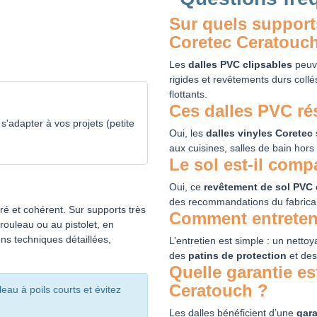
Sur quels support
Coretec Ceratouch
Les
dalles PVC clipsables
peuve
rigides et revêtements durs coll
flottants.
Ces dalles PVC rés
s'adapter à vos projets (petite
Oui, les
dalles vinyles Coretec
aux cuisines, salles de bain hors
Le sol est-il comp
Oui, ce
revêtement de sol PVC
des recommandations du fabrica
ré et cohérent. Sur supports très
Comment entreteni
rouleau ou au pistolet, en
s techniques détaillées,
L’entretien est simple : un nettoya
des
patins de protection
et de
Quelle garantie es
Ceratouch ?
leau à poils courts et évitez
Les dalles bénéficient d’une
gara