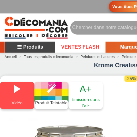
Vous êtes
P
Produits
VENTES FLASH
Marqu
Accueil
>
Tous les produits cdécomania
>
Peintures et Lasures
>
Peinture
Krome Crealiss
-25%
A+
Emission dans
Vidéo
Produit Teintable
l'air