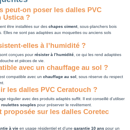
s peut-on poser les dalles PVC
 Ustica ?
nt être installées sur des
chapes ciment
, sous-planchers bois
és. Elles ne sont pas adaptées aux moquettes ou anciens sols
istent-elles à l’humidité ?
sont conçues pour
résister à l’humidité
, ce qui les rend adaptées
 douche et pièces de vie.
atible avec un chauffage au sol ?
est compatible avec un
chauffage au sol
, sous réserve du respect
nt.
r les dalles PVC Ceratouch ?
ge régulier avec des produits adaptés suffit. Il est conseillé d’utiliser
s
roulettes souples
pour préserver le revêtement.
t proposée sur les dalles Coretec
ntie à vie
en usage résidentiel et d’une
garantie 10 ans
pour un