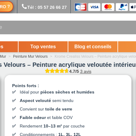
?
RO
Tél : 05 57 26 66 27
es
Top ventes
Blog et conseils
 Mur
>
Peinture Mur Velours
>
Krome Crealiss Velours – Peinture acrylique velo
 Velours – Peinture acrylique veloutée intérieur
4.7/5
3 avis
Points forts :
Idéal pour
pièces sèches et humides
Aspect velouté
semi tendu
Convient sur
toile de verre
Faible odeur
et faible COV
Rendement
10–13 m²
par couche
Conditionnements :
1L, 3L, 12L