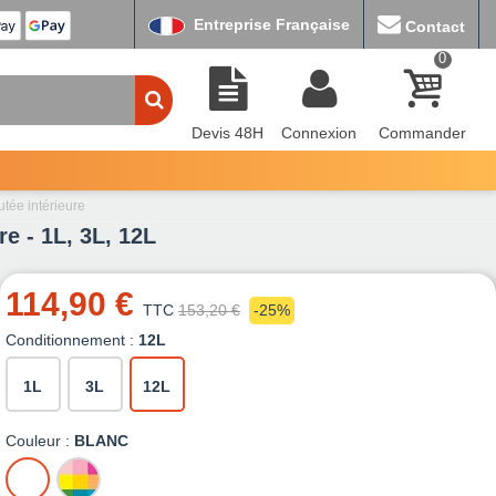
Entreprise Française
Contact
0
Devis 48H
Connexion
Commander
utée intérieure
e - 1L, 3L, 12L
114,90 €
TTC
153,20 €
-25%
Conditionnement :
12L
1L
3L
12L
Couleur :
BLANC
BLANC
MISE
A