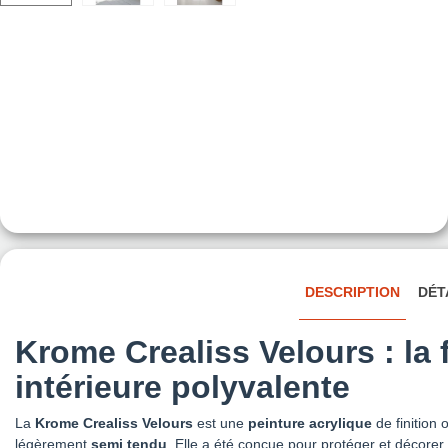
DESCRIPTION
DÉT
Krome Crealiss Velours : la f
intérieure polyvalente
La
Krome Crealiss Velours
est une
peinture acrylique
de finition 
légèrement
semi tendu
. Elle a été conçue pour protéger et décorer