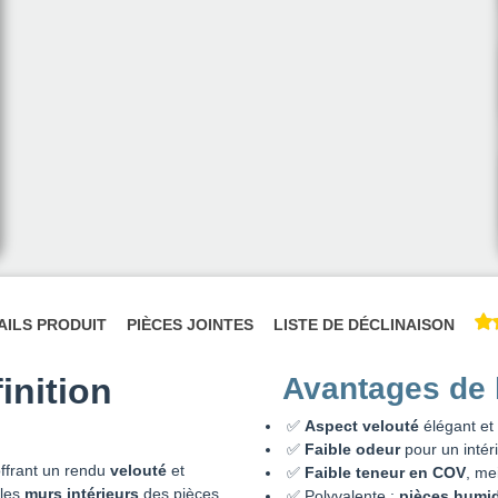
AILS PRODUIT
PIÈCES JOINTES
LISTE DE DÉCLINAISON
inition
Avantages de 
✅
Aspect velouté
élégant e
✅
Faible odeur
pour un intér
offrant un rendu
velouté
et
✅
Faible teneur en COV
, mei
 les
murs intérieurs
des pièces
✅ Polyvalente :
pièces humi