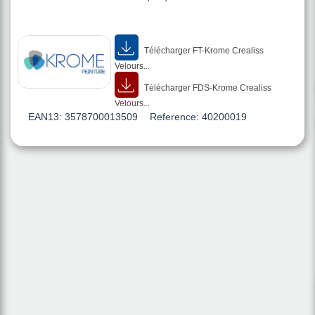
Télécharger FT-Krome Crealiss
Velours...
Télécharger FDS-Krome Crealiss
Velours...
EAN13:
3578700013509
Reference:
40200019