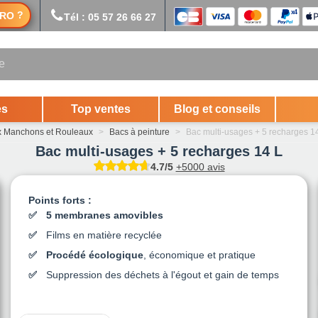
?
RO
Tél : 05 57 26 66 27
es
Top ventes
Blog et conseils
x Manchons et Rouleaux
>
Bacs à peinture
>
Bac multi-usages + 5 recharges 1
Bac multi-usages + 5 recharges 14 L
4.7/5
+5000 avis
Points forts :
5 membranes amovibles
Films en matière recyclée
Procédé écologique
, économique et pratique
Suppression des déchets à l'égout et gain de temps