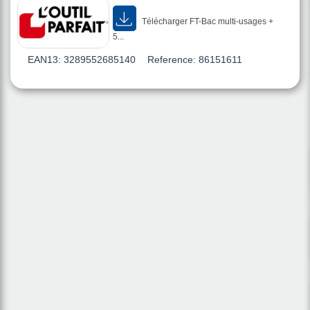
Télécharger FT-Bac multi-usages +
5...
EAN13:
3289552685140
Reference:
86151611