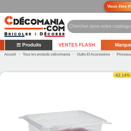
Vous êtes
P
Produits
VENTES FLASH
Marqu
Accueil
>
Tous les produits cdécomania
>
Outils Et Accessoires
>
Pinceau
-62,14%