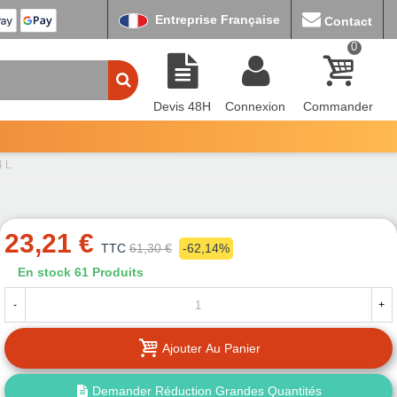
Entreprise Française
Contact
0
Devis 48H
Connexion
Commander
4 L
23,21 €
TTC
61,30 €
-62,14%
En stock
61 Produits
-
+
Ajouter Au Panier
Demander Réduction Grandes Quantités