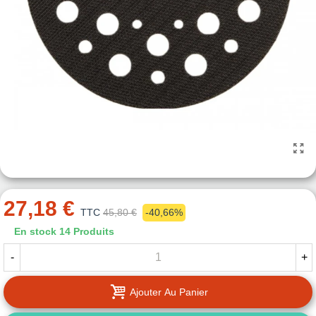
27,18 €
TTC
45,80 €
-40,66%
En stock
14 Produits
-
+
Ajouter Au Panier