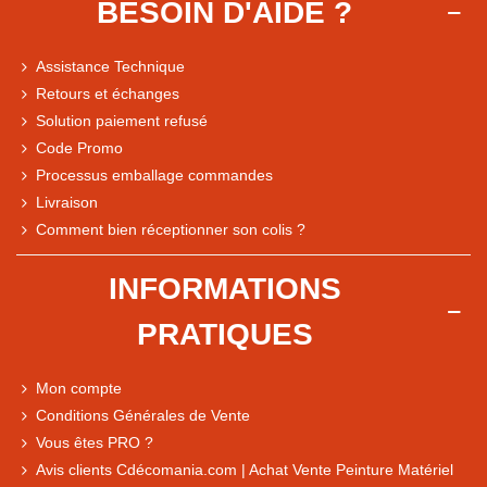
BESOIN D'AIDE ?
Assistance Technique
Retours et échanges
Solution paiement refusé
Code Promo
Processus emballage commandes
Livraison
Note du magasin sur Google
Comment bien réceptionner son colis ?
Comparaison des performances du magasin
+ de 5 500 avis
INFORMATIONS
● Exceptionnel
PRATIQUES
Express, Chez vous, Point relais, Retrait magasin
● Exceptionnel
Mon compte
Retours sous 14 jours
Conditions Générales de Vente
Vous êtes PRO ?
Avis clients Cdécomania.com | Achat Vente Peinture Matériel