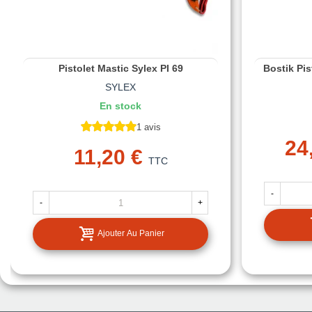
Pistolet Mastic Sylex PI 69
Bostik Pis
SYLEX
En stock
1 avis
24
11,20 €
TTC
-
-
+
Ajouter Au Panier