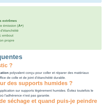
s extrêmes
le émission (
A+
)
t d'étanchéité
vec embout
ion propre
quentes
tic ?
xation
polyvalent conçu pour coller et réparer des matériaux
ffice de colle et de joint d'étanchéité durable.
 sur des supports humides ?
application sur supports légèrement humides. Évitez toutefois le
où l'adhérence n'est pas garantie.
 de séchage et quand puis-je peindre