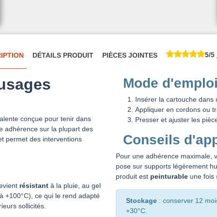
5/5
IPTION
DÉTAILS PRODUIT
PIÈCES JOINTES
 usages
Mode d'emploi 
Insérer la cartouche dans 
Appliquer en cordons ou tra
alente conçue pour tenir dans
Presser et ajuster les pièc
ne adhérence sur la plupart des
Conseils d'app
et permet des interventions
Pour une adhérence maximale, vei
pose sur supports légèrement hum
produit est
peinturable
une fois 
devient
résistant
à la pluie, au gel
à +100°C), ce qui le rend adapté
Stockage
: conserver 12 mois
eurs sollicités.
+30°C.