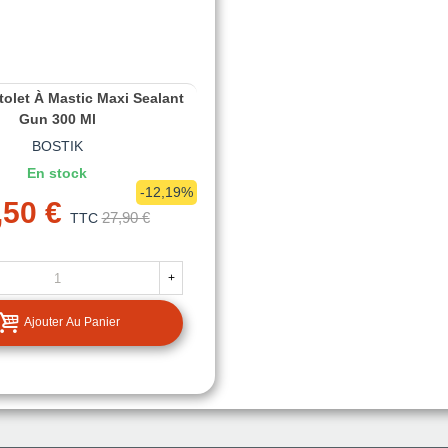
tolet À Mastic Maxi Sealant
Gun 300 Ml
BOSTIK
En stock
-12,19%
,50 €
27,90 €
TTC
+
Ajouter Au Panier