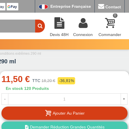
Entreprise Française
Contact
0
Devis 48H
Connexion
Commander
onditions extrêmes 290 ml
290 ml
11,50 €
TTC
18,20 €
-36,81%
En stock
120 Produits
-
+
Ajouter Au Panier
Demander Réduction Grandes Quantités