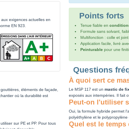
Points forts
e aux exigences actuelles en
Tenue fiable en
condition
 norme EN 923.
Formule sans solvant, faib
Multifonction : colle et join
Application facile, livré a
Peinturable
pour une finit
Questions fré
À quoi sert ce mas
Le MSP 117 est un
mastic de fi
 gouttières, éléments de façade,
exposés aux intempéries. Il fait o
hantier où la durabilité est
Peut-on l'utiliser
Oui, la formule hybride permet l'
polyéthylène et le polypropylène 
Quel est le temps
tiliser sur PE et PP. Pour tous