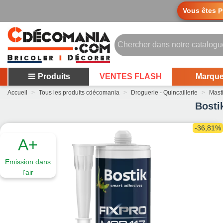
Vous êtes
P
Produits
VENTES FLASH
Marqu
Accueil
>
Tous les produits cdécomania
>
Droguerie - Quincaillerie
>
Mast
Bosti
-36,81%
A+
Emission dans
l'air