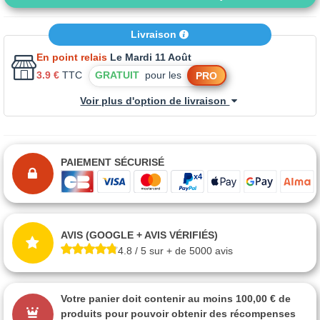
Livraison
En point relais
Le Mardi 11 Août
3.9 €
TTC
GRATUIT
pour les
PRO
Voir plus d'option de livraison
PAIEMENT SÉCURISÉ
AVIS (GOOGLE + AVIS VÉRIFIÉS)
4.8 / 5 sur + de 5000 avis
Votre panier doit contenir au moins 100,00 € de
produits pour pouvoir obtenir des récompenses