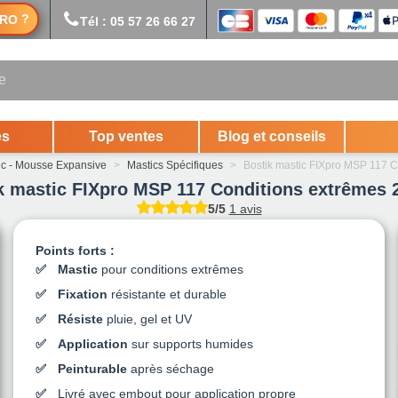
?
RO
Tél : 05 57 26 66 27
es
Top ventes
Blog et conseils
ic - Mousse Expansive
>
Mastics Spécifiques
>
Bostik mastic FIXpro MSP 117 C
k mastic FIXpro MSP 117 Conditions extrêmes 
5/5
1 avis
Points forts :
Mastic
pour conditions extrêmes
Fixation
résistante et durable
Résiste
pluie, gel et UV
Application
sur supports humides
Peinturable
après séchage
Livré avec embout pour application propre