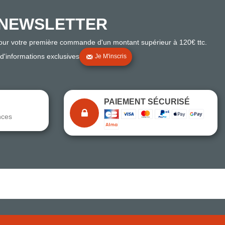
NEWSLETTER
pour votre première commande d'un montant supérieur à 120€ ttc.
 d'informations exclusives
Je M'inscris
PAIEMENT SÉCURISÉ
nces
Note du magasin sur Google
Comparaison des performances du magasin
+ de 5 500 avis
● Exceptionnel
Express, Chez vous, Point relais, Retrait magasin