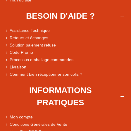
BESOIN D'AIDE ?
Assistance Technique
Retours et échanges
Solution paiement refusé
Code Promo
Processus emballage commandes
Livraison
Note du magasin sur Google
Comment bien réceptionner son colis ?
Comparaison des performances du magasin
+ de 5 500 avis
INFORMATIONS
● Exceptionnel
PRATIQUES
Express, Chez vous, Point relais, Retrait magasin
● Exceptionnel
Mon compte
Retours sous 14 jours
Conditions Générales de Vente