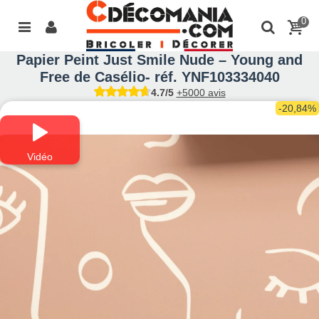
0
Papier Peint Just Smile Nude – Young and
Free de Casélio- réf. YNF103334040
4.7/5
+5000 avis
-20,84%
Vidéo