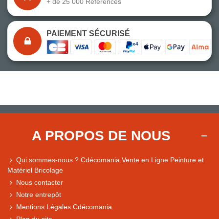
+ de 25 000 Références
PAIEMENT SÉCURISÉ
A PROPOS DE NOUS
Qui sommes-nous ? Cdécomania Vente en Ligne Peinture et
Matériel Bricolage
Nous contacter
Notre entrepôt
Mentions Légales Cdécomania
Plan du site