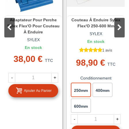
Adaptateur Pour Perche
Couteau À Enduire Sylex
Sylex Flex'O Pour Couteau
Flex'O 250-600 Mm
À Enduire
SYLEX
SYLEX
En stock
En stock
1 avis
38,00 €
98,90 €
TTC
TTC
-
+
Conditionnement
250mm
400mm
Ajouter Au Panier
600mm
-
+