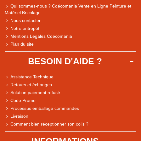
Qui sommes-nous ? Cdécomania Vente en Ligne Peinture et
Matériel Bricolage
Nous contacter
Notre entrepôt
Mentions Légales Cdécomania
Plan du site
BESOIN D'AIDE ?
Assistance Technique
Retours et échanges
Solution paiement refusé
Code Promo
Processus emballage commandes
Livraison
Note du magasin sur Google
Comment bien réceptionner son colis ?
Comparaison des performances du magasin
+ de 5 500 avis