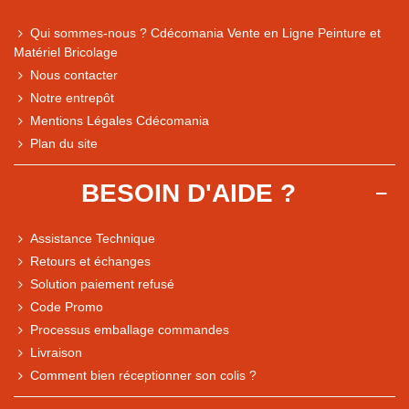
Qui sommes-nous ? Cdécomania Vente en Ligne Peinture et
Matériel Bricolage
Nous contacter
Notre entrepôt
Mentions Légales Cdécomania
Plan du site
BESOIN D'AIDE ?
Assistance Technique
Retours et échanges
Solution paiement refusé
Code Promo
Processus emballage commandes
Livraison
Note du magasin sur Google
Comment bien réceptionner son colis ?
Comparaison des performances du magasin