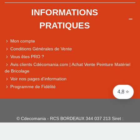
+ de 5 500 avis
INFORMATIONS
● Exceptionnel
PRATIQUES
Express, Chez vous, Point relais, Retrait magasin
● Exceptionnel
Mon compte
Retours sous 14 jours
Conditions Générales de Vente
Vous êtes PRO ?
Avis clients Cdécomania.com | Achat Vente Peinture Matériel
● Exceptionnel
de Bricolage
CB, PayPal 4x, Google Pay, Apple Pay, Alma
Voir nos pages d'information
Programme de Fidélité
4,8 ⭐
© Cdecomania - RCS BORDEAUX 344 037 213 Siret :
344 037 213 001 31 - 1922-2026 Tous droits réservés