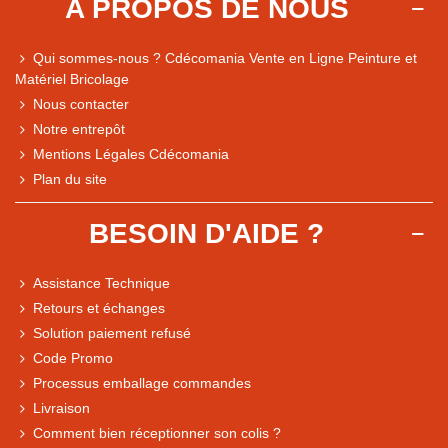
A PROPOS DE NOUS
Qui sommes-nous ? Cdécomania Vente en Ligne Peinture et
Matériel Bricolage
Nous contacter
Notre entrepôt
Mentions Légales Cdécomania
Plan du site
BESOIN D'AIDE ?
Assistance Technique
Retours et échanges
Solution paiement refusé
Code Promo
Processus emballage commandes
Livraison
Note du magasin sur Google
Comment bien réceptionner son colis ?
Comparaison des performances du magasin