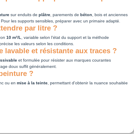
nture
sur enduits de
plâtre
, parements de
béton
, bois et anciennes
 Pour les supports sensibles, préparer avec un primaire adapté.
endre par litre ?
iron
10 m²/L
, variable selon l'état du support et la méthode
précise les valeurs selon les conditions.
e lavable et résistante aux traces ?
essivable
et formulée pour résister aux marques courantes
yage doux suffit généralement.
 peinture ?
anc ou en
mise à la teinte
, permettant d'obtenir la nuance souhaitée