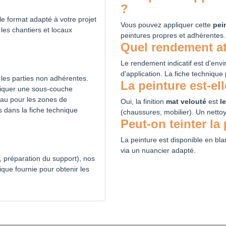
?
le format adapté à votre projet
Vous pouvez appliquer cette
pei
les chantiers et locaux
peintures propres et adhérentes.
Quel rendement att
Le rendement indicatif est d'env
d'application. La fiche technique 
r les parties non adhérentes.
La peinture est-ell
liquer une sous-couche
eau pour les zones de
Oui, la finition
mat velouté
est
l
dans la fiche technique
(chaussures, mobilier). Un netto
Peut-on teinter la
La peinture est disponible en bl
via un nuancier adapté.
, préparation du support), nos
ique fournie pour obtenir les