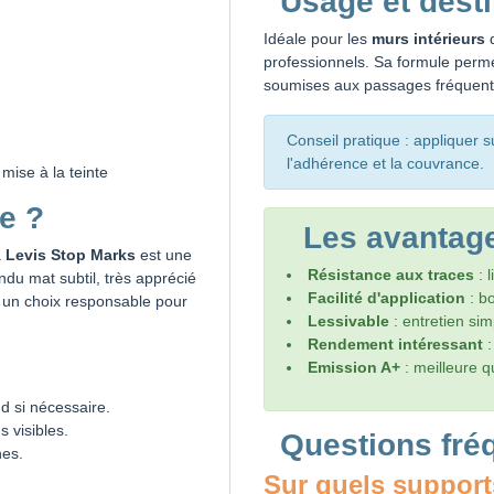
Usage et dest
Idéale pour les
murs intérieurs
d
professionnels. Sa formule perme
soumises aux passages fréquent
Conseil pratique : appliquer 
l'adhérence et la couvrance.
mise à la teinte
e ?
Les avantag
a
Levis Stop Marks
est une
Résistance aux traces
: 
endu mat subtil, très apprécié
Facilité d'application
: bo
i un choix responsable pour
Lessivable
: entretien sim
Rendement intéressant
:
Emission A+
: meilleure qu
 si nécessaire.
s visibles.
Questions fré
hes.
Sur quels support