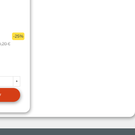
-25%
,20 €
+
r