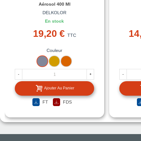
Aérosol 400 Ml
DELKOLOR
En stock
19,20 €
14
TTC
Couleur
ARGENT
OR
CUIVRE
-
+
-
Ajouter Au Panier
FT
FDS