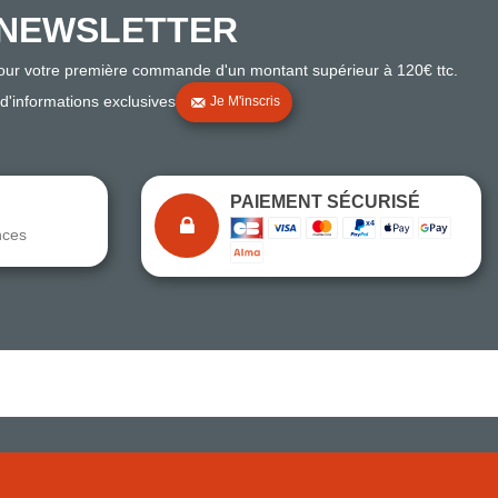
NEWSLETTER
pour votre première commande d'un montant supérieur à 120€ ttc.
 d'informations exclusives
Je M'inscris
PAIEMENT SÉCURISÉ
nces
Note du magasin sur Google
Comparaison des performances du magasin
+ de 5 500 avis
● Exceptionnel
Express, Chez vous, Point relais, Retrait magasin