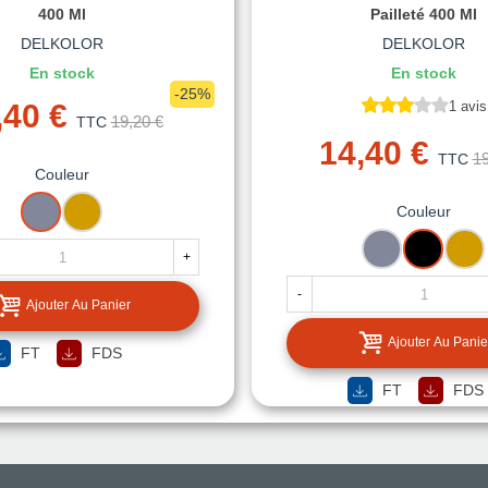
400 Ml
Pailleté 400 Ml
DELKOLOR
DELKOLOR
En stock
En stock
-25%
,40 €
1 avis
19,20 €
TTC
14,40 €
19
TTC
Couleur
ARGENT
OR
Couleur
ARGENT
NOIR
OR
+
-
Ajouter Au Panier
Ajouter Au Panie
FT
FDS
FT
FDS