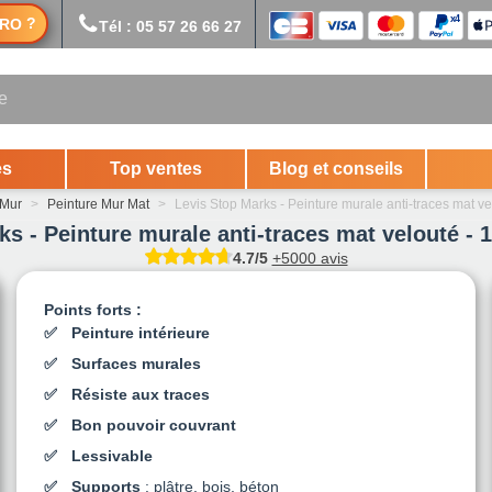
?
RO
Tél : 05 57 26 66 27
es
Top ventes
Blog et conseils
 Mur
>
Peinture Mur Mat
>
Levis Stop Marks - Peinture murale anti-traces mat ve
s - Peinture murale anti-traces mat velouté - 1
4.7/5
+5000 avis
Points forts :
Peinture intérieure
Surfaces murales
Résiste aux traces
Bon pouvoir couvrant
Lessivable
Supports
: plâtre, bois, béton