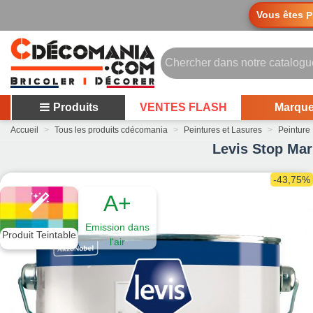
Vous êtes
P
Produits
VENTES FLASH
Marqu
Accueil
>
Tous les produits cdécomania
>
Peintures et Lasures
>
Peinture
Levis Stop Mark
-43,75%
A+
Emission dans
Produit Teintable
l'air