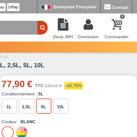
Entreprise Française
Contact
0
Devis 48H
Connexion
Commander
louté
L, 2,5L, 5L, 10L
77,90 €
TTC
138,50 €
-43,75%
Conditionnement :
5L
1L
2,5L
5L
10L
Couleur :
BLANC
BLANC
MISE
A