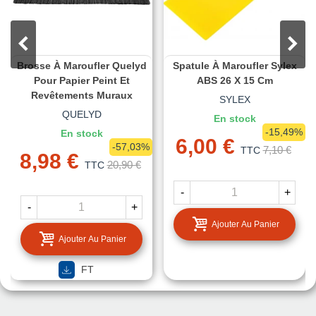
Brosse À Maroufler Quelyd
Spatule À Maroufler Sylex
Pour Papier Peint Et
ABS 26 X 15 Cm
Revêtements Muraux
SYLEX
QUELYD
En stock
-15,49%
En stock
6,00 €
-57,03%
7,10 €
TTC
8,98 €
20,90 €
TTC
-
+
-
+
Ajouter Au Panier
Ajouter Au Panier
FT