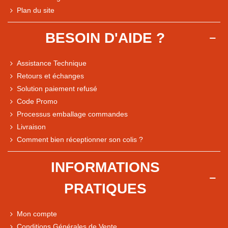
Plan du site
BESOIN D'AIDE ?
Assistance Technique
Retours et échanges
Solution paiement refusé
Code Promo
Processus emballage commandes
Livraison
Note du magasin sur Google
Comment bien réceptionner son colis ?
Comparaison des performances du magasin
+ de 5 500 avis
INFORMATIONS
● Exceptionnel
PRATIQUES
Express, Chez vous, Point relais, Retrait magasin
● Exceptionnel
Mon compte
Retours sous 14 jours
Conditions Générales de Vente