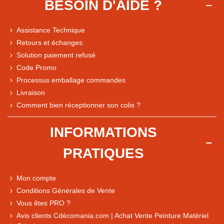
BESOIN D'AIDE ?
Assistance Technique
Retours et échanges
Solution paiement refusé
Code Promo
Processus emballage commandes
Livraison
Note du magasin sur Google
Comment bien réceptionner son colis ?
Comparaison des performances du magasin
+ de 5 500 avis
INFORMATIONS
● Exceptionnel
PRATIQUES
Express, Chez vous, Point relais, Retrait magasin
● Exceptionnel
Mon compte
Retours sous 14 jours
Conditions Générales de Vente
Vous êtes PRO ?
Avis clients Cdécomania.com | Achat Vente Peinture Matériel
● Exceptionnel