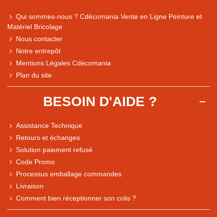
Qui sommes-nous ? Cdécomania Vente en Ligne Peinture et
Matériel Bricolage
Nous contacter
Notre entrepôt
Mentions Légales Cdécomania
Plan du site
BESOIN D'AIDE ?
Assistance Technique
Retours et échanges
Solution paiement refusé
Code Promo
Processus emballage commandes
Livraison
Note du magasin sur Google
Comment bien réceptionner son colis ?
Comparaison des performances du magasin