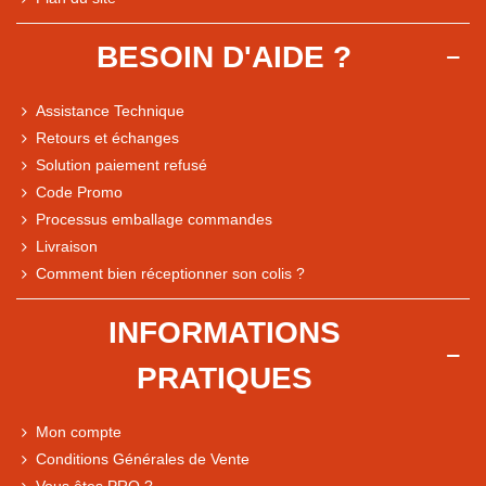
BESOIN D'AIDE ?
Assistance Technique
Retours et échanges
Solution paiement refusé
Code Promo
Processus emballage commandes
Livraison
Comment bien réceptionner son colis ?
Note du magasin sur Google
INFORMATIONS
Comparaison des performances du magasin
PRATIQUES
+ de 5 500 avis
● Exceptionnel
Mon compte
Express, Chez vous, Point relais, Retrait magasin
Conditions Générales de Vente