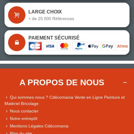
LARGE CHOIX
+ de 25 000 Références
PAIEMENT SÉCURISÉ
A PROPOS DE NOUS
Qui sommes-nous ? Cdécomania Vente en Ligne Peinture et
Matériel Bricolage
Nous contacter
Notre entrepôt
Mentions Légales Cdécomania
Plan du site