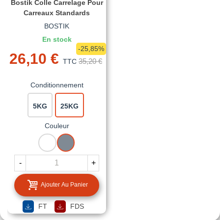
Bostik Colle Carrelage Pour
Carreaux Standards
BOSTIK
En stock
-25,85%
26,10 €
35,20 €
TTC
Conditionnement
5KG
25KG
Couleur
BLANC
GRIS
-
+
Ajouter Au Panier
FT
FDS