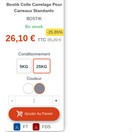
Bostik Colle Carrelage Pour
Carreaux Standards
BOSTIK
En stock
-25,85%
26,10 €
35,20 €
TTC
Conditionnement
5KG
25KG
Couleur
BLANC
GRIS
-
+
Ajouter Au Panier
FT
FDS