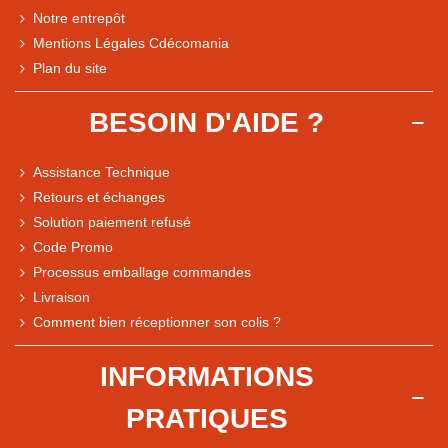
Notre entrepôt
Mentions Légales Cdécomania
Plan du site
BESOIN D'AIDE ?
Assistance Technique
Retours et échanges
Solution paiement refusé
Code Promo
Processus emballage commandes
Livraison
Note du magasin sur Google
Comment bien réceptionner son colis ?
Comparaison des performances du magasin
+ de 5 500 avis
INFORMATIONS
● Exceptionnel
PRATIQUES
Express, Chez vous, Point relais, Retrait magasin