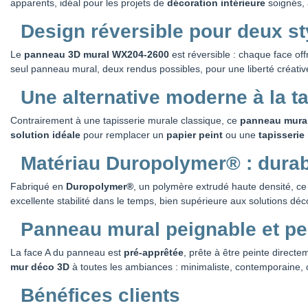
apparents, idéal pour les projets de
décoration intérieure
soignés, 
Design réversible pour deux st
Le
panneau 3D mural WX204-2600
est réversible : chaque face offr
seul panneau mural, deux rendus possibles, pour une liberté créati
Une alternative moderne à la t
Contrairement à une tapisserie murale classique, ce
panneau mura
solution idéale
pour remplacer un
papier peint
ou une
tapisserie
Matériau Duropolymer® : durab
Fabriqué en
Duropolymer®
, un polymère extrudé haute densité, ce
excellente stabilité dans le temps, bien supérieure aux solutions déc
Panneau mural peignable et pe
La face A du panneau est
pré-apprêtée
, prête à être peinte direct
mur déco 3D
à toutes les ambiances : minimaliste, contemporaine,
Bénéfices clients