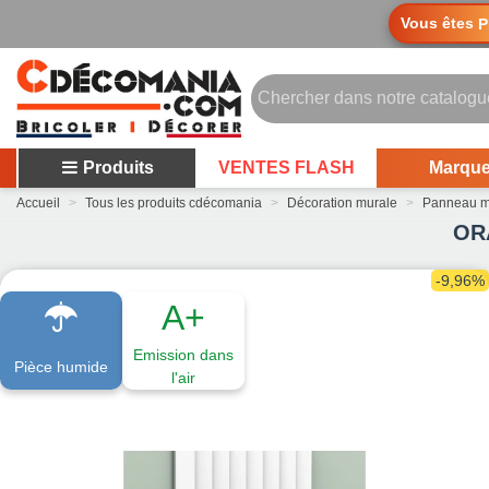
Vous êtes
P
Produits
VENTES FLASH
Marqu
Accueil
>
Tous les produits cdécomania
>
Décoration murale
>
Panneau m
ORA
-9,96%
A+
Emission dans
Pièce humide
l'air