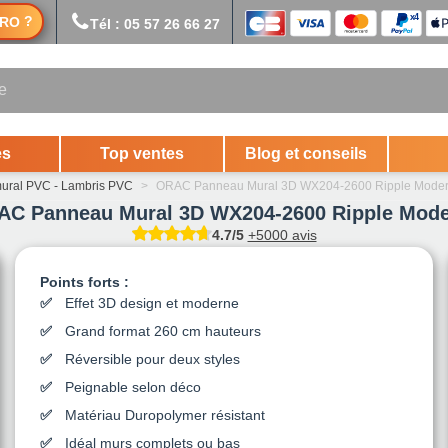
?
RO
Tél : 05 57 26 66 27
es
Top ventes
Blog et conseils
ural PVC - Lambris PVC
>
ORAC Panneau Mural 3D WX204-2600 Ripple Mode
C Panneau Mural 3D WX204-2600 Ripple Mod
4.7/5
+5000 avis
Points forts :
Effet 3D design et moderne
Grand format 260 cm hauteurs
Réversible pour deux styles
Peignable selon déco
Matériau Duropolymer résistant
Idéal murs complets ou bas