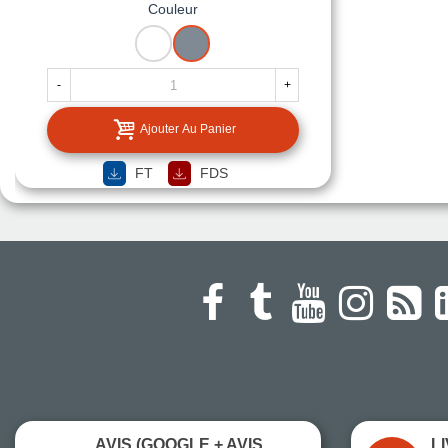
Couleur
BLANC
GRIS
-
+
Ajouter Au Panier
FT
FDS
AVIS (GOOGLE + AVIS
L