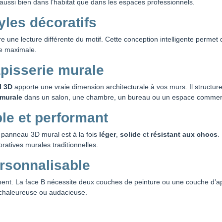
aussi bien dans l’habitat que dans les espaces professionnels.
yles décoratifs
e une lecture différente du motif. Cette conception intelligente permet d
ve maximale.
apisserie murale
l 3D
apporte une vraie dimension architecturale à vos murs. Il structure 
 murale
dans un salon, une chambre, un bureau ou un espace commerc
le et performant
 panneau 3D mural est à la fois
léger
,
solide
et
résistant aux chocs
.
oratives murales traditionnelles.
rsonnalisable
ement. La face B nécessite deux couches de peinture ou une couche d’app
 chaleureuse ou audacieuse.