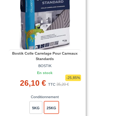
Bostik Colle Carrelage Pour Carreaux
Standards
BOSTIK
En stock
-25,85%
26,10 €
35,20 €
TTC
Conditionnement
5KG
25KG