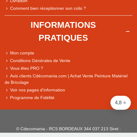
Livraison
Note du magasin sur Google
Comment bien réceptionner son colis ?
Comparaison des performances du magasin
+ de 5 500 avis
INFORMATIONS
● Exceptionnel
PRATIQUES
Express, Chez vous, Point relais, Retrait magasin
● Exceptionnel
Mon compte
Retours sous 14 jours
Conditions Générales de Vente
Vous êtes PRO ?
Avis clients Cdécomania.com | Achat Vente Peinture Matériel
● Exceptionnel
de Bricolage
CB, PayPal 4x, Google Pay, Apple Pay, Alma
Voir nos pages d'information
Programme de Fidélité
4,8 ⭐
© Cdecomania - RCS BORDEAUX 344 037 213 Siret :
344 037 213 001 31 - 1922-2026 Tous droits réservés