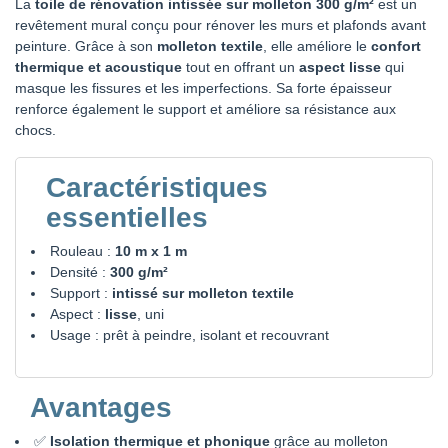
La
toile de rénovation intissée sur molleton 300 g/m²
est un
revêtement mural conçu pour rénover les murs et plafonds avant
peinture. Grâce à son
molleton textile
, elle améliore le
confort
thermique et acoustique
tout en offrant un
aspect lisse
qui
masque les fissures et les imperfections. Sa forte épaisseur
renforce également le support et améliore sa résistance aux
chocs.
Caractéristiques
essentielles
Rouleau :
10 m x 1 m
Densité :
300 g/m²
Support :
intissé sur molleton textile
Aspect :
lisse
, uni
Usage : prêt à peindre, isolant et recouvrant
Avantages
✅
Isolation thermique et phonique
grâce au molleton