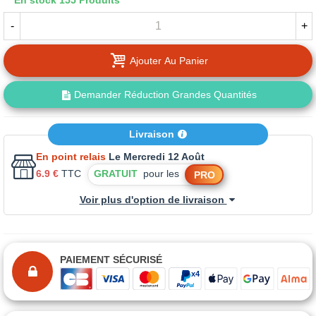
En stock
155 Produits
-
+
Ajouter Au Panier
Demander Réduction Grandes Quantités
Livraison
En point relais
Le Mercredi 12 Août
6.9 €
TTC
GRATUIT
pour les
PRO
Voir plus d'option de livraison
PAIEMENT SÉCURISÉ