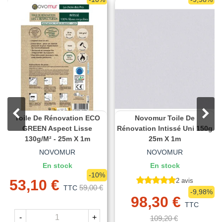
Toile De Rénovation ECO
Novomur Toile De
GREEN Aspect Lisse
Rénovation Intissé Uni 150g
130g/m² - 25m X 1m
25m X 1m
NOVOMUR
NOVOMUR
En stock
En stock
-10%
53,10 €
2 avis
59,00 €
TTC
-9,98%
98,30 €
TTC
-
+
109,20 €