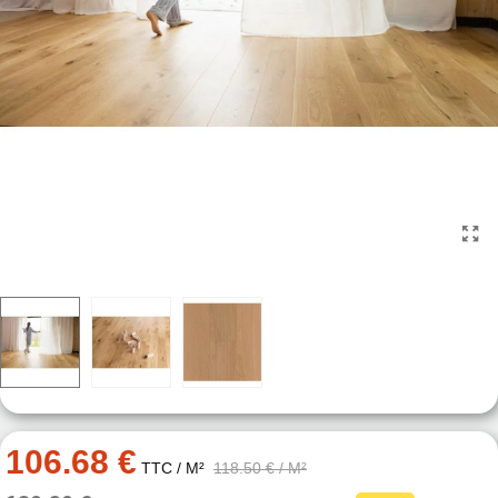
106.68 €
TTC
/ M²
118.50 €
/ M²