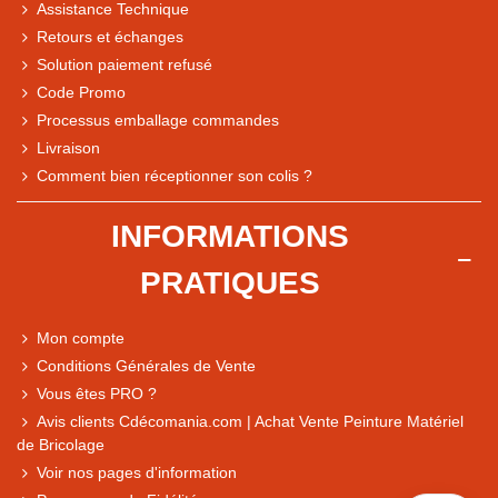
Assistance Technique
Retours et échanges
Solution paiement refusé
Code Promo
Processus emballage commandes
Livraison
Note du magasin sur Google
Comment bien réceptionner son colis ?
Comparaison des performances du magasin
+ de 5 500 avis
INFORMATIONS
● Exceptionnel
PRATIQUES
Express, Chez vous, Point relais, Retrait magasin
● Exceptionnel
Mon compte
Retours sous 14 jours
Conditions Générales de Vente
Vous êtes PRO ?
Avis clients Cdécomania.com | Achat Vente Peinture Matériel
● Exceptionnel
de Bricolage
CB, PayPal 4x, Google Pay, Apple Pay, Alma
Voir nos pages d'information