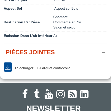
M² Par Paquet
1.227m²
Aspect Sol
Aspect sol Bois
Chambre
Destination Par Pièce
Commerce et Pro
Salon et séjour
Emission Dans L'air Intérieur
A+
PIÈCES JOINTES
Télécharger FT-Parquet contrecollé...
NEWSLETTER