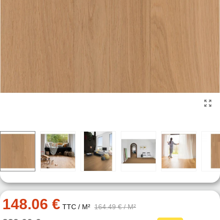
148.06 €
TTC
/ M²
164.49 €
/ M²