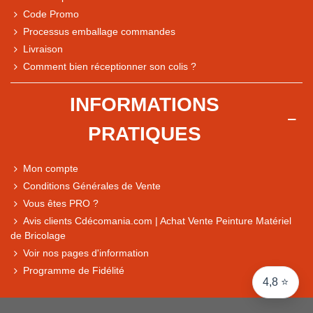
Code Promo
Processus emballage commandes
Livraison
Note du magasin sur Google
Comment bien réceptionner son colis ?
Comparaison des performances du magasin
+ de 5 500 avis
INFORMATIONS
● Exceptionnel
PRATIQUES
Express, Chez vous, Point relais, Retrait magasin
● Exceptionnel
Mon compte
Retours sous 14 jours
Conditions Générales de Vente
Vous êtes PRO ?
Avis clients Cdécomania.com | Achat Vente Peinture Matériel
● Exceptionnel
de Bricolage
CB, PayPal 4x, Google Pay, Apple Pay, Alma
Voir nos pages d'information
Programme de Fidélité
4,8 ⭐