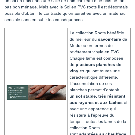
un sol en bois dans une salle de bain car l’eau et le bois ne font
pas bon ménage. Mais avec le Sol en PVC roots il est désormais
possible d’obtenir le contraste qu’on aurait eu avec un matériau
sensible sans en subir les conséquences.
La collection Roots bénéficie
du meilleur du
savoir-faire
de
Moduleo en termes de
revêtement vinyle en PVC.
Chaque lame est composée
de
plusieurs planches de
vinyles
qui ont toutes une
caractéristique différente.
L’accumulation de ces
planches permet d’obtenir
un
sol stable, très résistant
aux rayures et aux tâches
et
avec une apparence qui
résistera à l’épreuve du
temps. Toutes les lames de la
collection Roots
sont
adaptées au chauffage