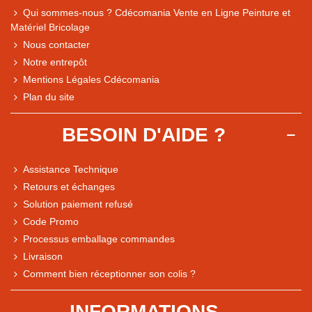
Qui sommes-nous ? Cdécomania Vente en Ligne Peinture et
Matériel Bricolage
Nous contacter
Notre entrepôt
Mentions Légales Cdécomania
Plan du site
BESOIN D'AIDE ?
Assistance Technique
Retours et échanges
Solution paiement refusé
Code Promo
Processus emballage commandes
Livraison
Note du magasin sur Google
Comment bien réceptionner son colis ?
Comparaison des performances du magasin
+ de 5 500 avis
INFORMATIONS