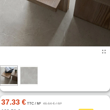
37.33 €
TTC
/ M²
46.64 €
/ M²