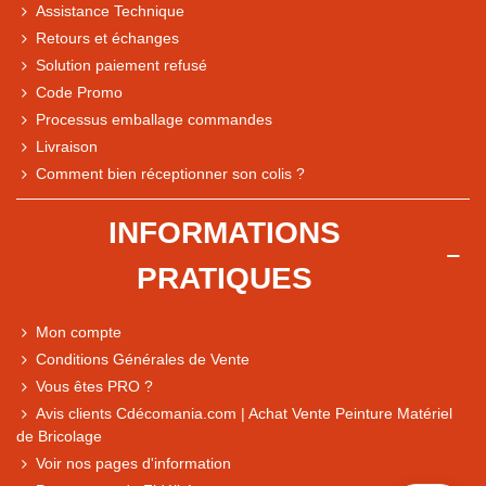
Assistance Technique
Retours et échanges
Solution paiement refusé
Code Promo
Processus emballage commandes
Livraison
Note du magasin sur Google
Comment bien réceptionner son colis ?
Comparaison des performances du magasin
+ de 5 500 avis
INFORMATIONS
● Exceptionnel
PRATIQUES
Express, Chez vous, Point relais, Retrait magasin
● Exceptionnel
Mon compte
Retours sous 14 jours
Conditions Générales de Vente
Vous êtes PRO ?
Avis clients Cdécomania.com | Achat Vente Peinture Matériel
● Exceptionnel
de Bricolage
CB, PayPal 4x, Google Pay, Apple Pay, Alma
Voir nos pages d'information