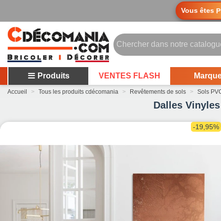
Vous êtes
P
Produits
VENTES FLASH
Marqu
Accueil
>
Tous les produits cdécomania
>
Revêtements de sols
>
Sols PVC
Dalles Vinyles
-19,95%