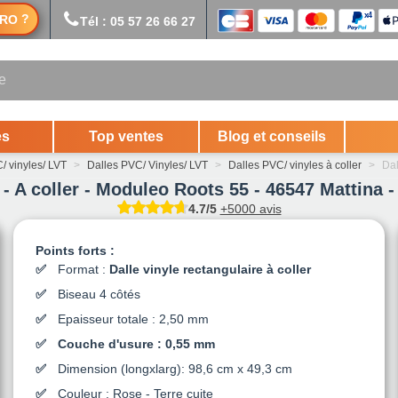
?
RO
Tél : 05 57 26 66 27
es
Top ventes
Blog et conseils
/ vinyles/ LVT
>
Dalles PVC/ Vinyles/ LVT
>
Dalles PVC/ vinyles à coller
>
Dal
 - A coller - Moduleo Roots 55 - 46547 Mattina -
4.7/5
+5000 avis
Points forts :
Format :
Dalle vinyle rectangulaire à coller
Biseau 4 côtés
Epaisseur totale : 2,50 mm
Couche d'usure : 0,55 mm
Dimension (longxlarg): 98,6 cm x 49,3 cm
Couleur : Rose - Terre cuite