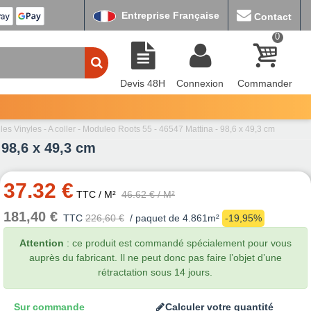
Entreprise Française
Contact
0
Devis 48H
Connexion
Commander
les Vinyles - A coller - Moduleo Roots 55 - 46547 Mattina - 98,6 x 49,3 cm
 98,6 x 49,3 cm
37.32 €
TTC
/ M²
46.62 €
/ M²
181,40 €
TTC
226,60 €
/ paquet de 4.861m²
-19,95%
Attention
: ce produit est commandé spécialement pour vous
auprès du fabricant. Il ne peut donc pas faire l’objet d’une
rétractation sous 14 jours.
Sur commande
Calculer votre quantité