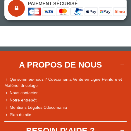
PAIEMENT SÉCURISÉ
A PROPOS DE NOUS
Qui sommes-nous ? Cdécomania Vente en Ligne Peinture et
Matériel Bricolage
Nous contacter
Notre entrepôt
Mentions Légales Cdécomania
Plan du site
BESOIN D'AIDE ?