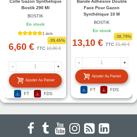
Colle Gazon Synthétique
Bande Adhésive Double
Bostik 290 Ml
Face Pour Gazon
Synthétique 10 M
BOSTIK
BOSTIK
En stock
En stock
1 avis
-38,79%
13,10 €
-39,45%
6,60 €
21,40 €
TTC
10,90 €
TTC
-
+
-
+
Ajouter Au Panier
Ajouter Au Panier
FT
FDS
FT
FDS