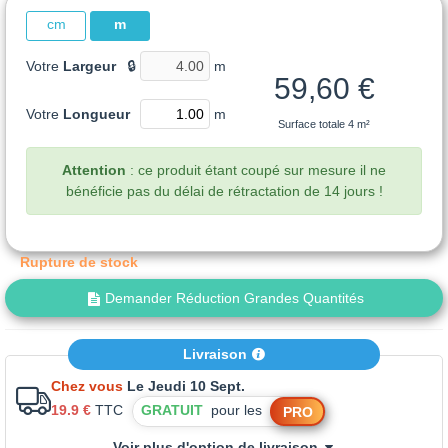
cm
m
Votre
Largeur
🔒
m
59,60 €
Votre
Longueur
m
Surface totale
4 m²
Attention
: ce produit étant coupé sur mesure il ne
bénéficie pas du délai de rétractation de 14 jours !
Rupture de stock
Demander Réduction Grandes Quantités
Livraison
Chez vous
Le Jeudi 10 Sept.
19.9 €
TTC
GRATUIT
pour les
PRO
Voir plus d'option de livraison