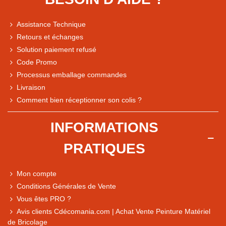
Assistance Technique
Retours et échanges
Solution paiement refusé
Code Promo
Processus emballage commandes
Livraison
Note du magasin sur Google
Comment bien réceptionner son colis ?
Comparaison des performances du magasin
+ de 5 500 avis
INFORMATIONS
● Exceptionnel
PRATIQUES
Express, Chez vous, Point relais, Retrait magasin
● Exceptionnel
Mon compte
Retours sous 14 jours
Conditions Générales de Vente
Vous êtes PRO ?
Avis clients Cdécomania.com | Achat Vente Peinture Matériel
● Exceptionnel
de Bricolage