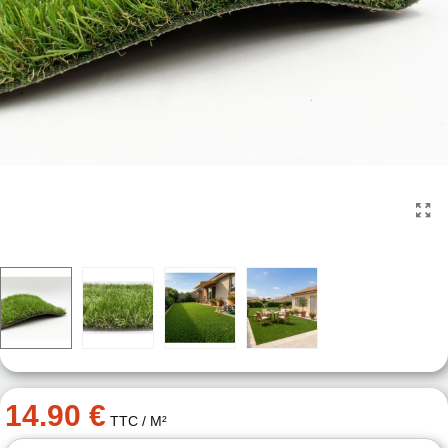
14.90 €
TTC
/ M²