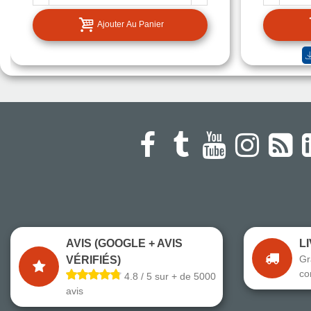
Ajouter Au Panier
AVIS (GOOGLE + AVIS
L
Gr
VÉRIFIÉS)
co
4.8 / 5 sur + de 5000
avis