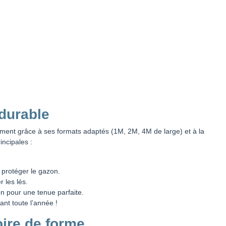
 durable
ement grâce à ses formats adaptés (1M, 2M, 4M de large) et à la
ncipales :
r protéger le gazon.
r les lés.
on pour une tenue parfaite.
ant toute l’année !
ire de forme