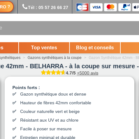
?
RO
Tél : 05 57 26 66 27
es
Top ventes
Blog et conseils
ynthétiques
>
Gazons synthétiques à la coupe
>
Gazon Synthétique 42mm - BE
e 42mm - BELHARRA - à la coupe sur mesure -
4.7/5
+5000 avis
Points forts :
Gazon synthétique doux et dense
Hauteur de fibres 42mm confortable
Couleur naturelle vert et beige
Résistant aux UV et au chlore
Facile à poser sur mesure
Entretien minimal et durable