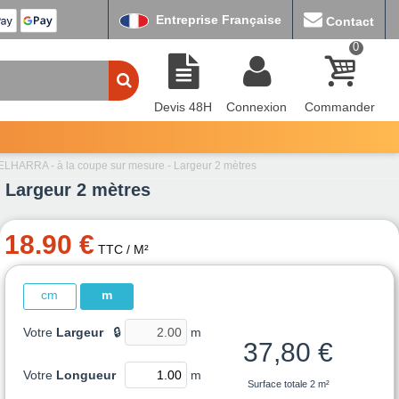
Entreprise Française
Contact
0
Devis 48H
Connexion
Commander
LHARRA - à la coupe sur mesure - Largeur 2 mètres
 Largeur 2 mètres
18.90 €
TTC
/ M²
cm
m
Votre
Largeur
🔒
m
37,80 €
Votre
Longueur
m
Surface totale
2 m²