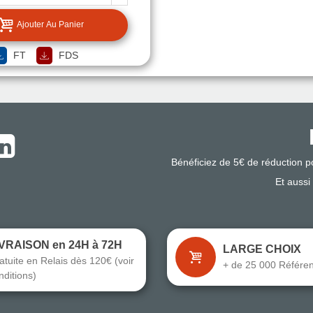
Ajouter Au Panier
FT
FDS
Bénéficiez de 5€ de réduction 
Et aussi
IVRAISON en 24H à 72H
LARGE CHOIX
atuite en Relais dès 120€ (voir
+ de 25 000 Référe
nditions)