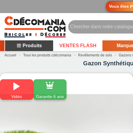
Vous êtes
P
Produits
VENTES FLASH
Marqu
Accueil
>
Tous les produits cdécomania
>
Revêtements de sols
>
Gazons s
Gazon Synthétiqu
Vidéo
Garantie 6 ans