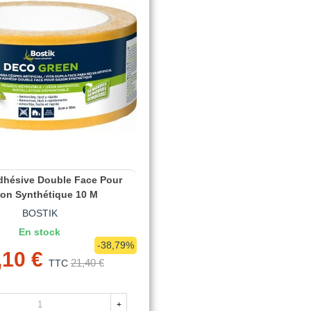
hésive Double Face Pour
on Synthétique 10 M
BOSTIK
En stock
-38,79%
,10 €
21,40 €
TTC
+