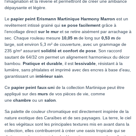
l’imagination et la rêverie et permettront de créer une ambiance
dépaysante et légère.
Le
papier peint Erismann Martinique Harmony Marron
est un
revêtement intissé grainé qui
se pose facilement
grâce à
l’encollage direct
sur le mur
et se retire aisément par arrachage à
sec. Chaque rouleau mesure
10,05 m
de long sur
0,53 m
de
large, soit environ 5,3 m² de couverture, avec un grammage de
235 g/m² assurant
solidité et confort de pose
. Son raccord
sautant de 64/32 cm permet un alignement harmonieux du décor
bambou.
Pratique et durable
, il est
lessivable
, résistant à la
lumière, sans phtalates et imprimé avec des encres à base d’eau,
garantissant un
intérieur sain
.
Ce
papier peint faux-uni
de la collection Martinique peut être
appliqué sur des
murs
de vos pièces de vie, comme
une
chambre
ou un
salon
.
Sa palette de couleur chromatique est directement inspirée de la
nature exotique des Caraïbes et de ses paysages. La terre, le ciel
et les végétaux sont les principales textures mis en avant dans la
collection, elles contribueront à créer une oasis tropicale qui se