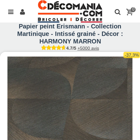
0
Papier peint Erismann - Collection
Martinique - Intissé grainé - Décor :
HARMONY MARRON
4.7/5
+5000 avis
-37,3%