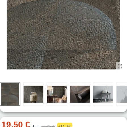
19,50 €
TTC
31,10 €
-37,3%