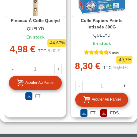
Pinceau À Colle Quelyd
Colle Papiers Peints
Intissés 300G
QUELYD
QUELYD
En stock
-44,67%
En stock
4,98 €
9,00 €
TTC
3 avis
-49,7%
8,30 €
16,50 €
TTC
-
+
Ajouter Au Panier
-
+
FT
Ajouter Au Panier
FT
FDS