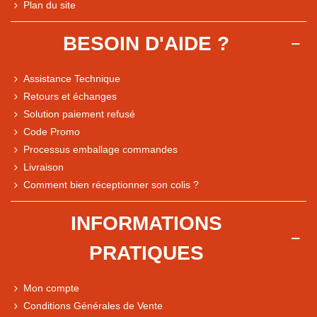
Plan du site
BESOIN D'AIDE ?
Assistance Technique
Retours et échanges
Solution paiement refusé
Code Promo
Processus emballage commandes
Livraison
Note du magasin sur Google
Comment bien réceptionner son colis ?
Comparaison des performances du magasin
+ de 5 500 avis
INFORMATIONS
● Exceptionnel
PRATIQUES
Express, Chez vous, Point relais, Retrait magasin
● Exceptionnel
Mon compte
Retours sous 14 jours
Conditions Générales de Vente