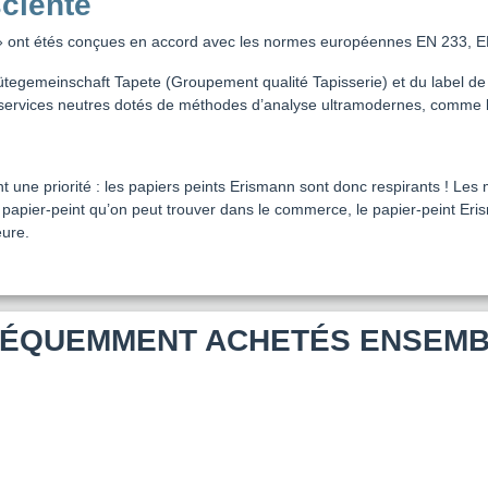
sciente
ue » ont étés conçues en accord avec les normes européennes EN 233, 
Gütegemeinschaft Tapete (Groupement qualité Tapisserie) et du label d
services neutres dotés de méthodes d’analyse ultramodernes, comme l’In
nt une priorité : les papiers peints Erismann sont donc respirants ! Le
e papier-peint qu’on peut trouver dans le commerce, le papier-peint Er
eure.
ÉQUEMMENT ACHETÉS ENSEM