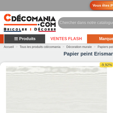
Vous êtes
P
Produits
VENTES FLASH
Marqu
Accueil
>
Tous les produits cdécomania
>
Décoration murale
>
Papiers pe
Papier peint Erisman
-9,92%