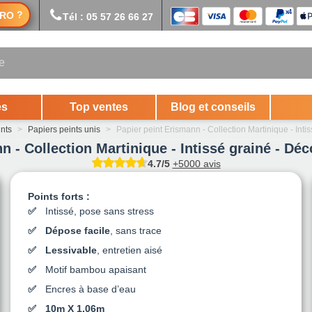
?
RO
Tél : 05 57 26 66 27
es
Top ventes
Blog et conseils
ints
>
Papiers peints unis
>
Papier peint Erismann - Collection Martinique - In
n - Collection Martinique - Intissé grainé - 
4.7/5
+5000 avis
Points forts :
Intissé, pose sans stress
Dépose facile
, sans trace
Lessivable
, entretien aisé
Motif bambou apaisant
Encres à base d’eau
10m X 1,06m