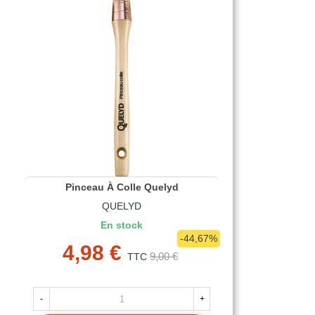
Pinceau À Colle Quelyd
QUELYD
En stock
-44,67%
4,98 €
9,00 €
TTC
-
+