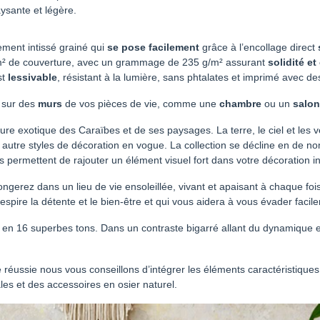
ysante et légère.
ement intissé grainé qui
se pose facilement
grâce à l’encollage direct
3 m² de couverture, avec un grammage de 235 g/m² assurant
solidité e
est
lessivable
, résistant à la lumière, sans phtalates et imprimé avec d
é sur des
murs
de vos pièces de vie, comme une
chambre
ou un
salon
re exotique des Caraïbes et de ses paysages. La terre, le ciel et les vé
es autre styles de décoration en vogue. La collection se décline en de 
rmettent de rajouter un élément visuel fort dans votre décoration inté
ongerez dans un lieu de vie ensoleillée, vivant et apaisant à chaque fo
pire la détente et le bien-être et qui vous aidera à vous évader facile
ée en 16 superbes tons. Dans un contraste bigarré allant du dynamique 
 réussie nous vous conseillons d’intégrer les éléments caractéristiques
ales et des accessoires en osier naturel.