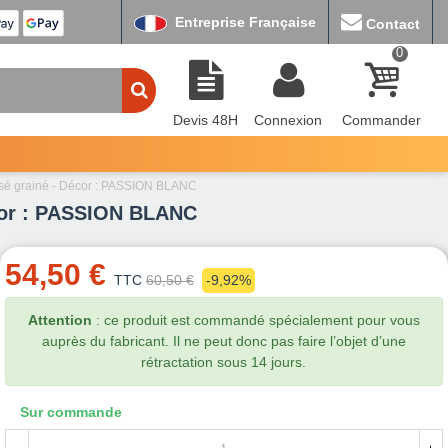
Entreprise Française
Contact
0
Devis 48H
Connexion
Commander
tissé grainé - Décor : PASSION BLANC
Décor : PASSION BLANC
54,50 €
TTC
60,50 €
-9,92%
Attention
: ce produit est commandé spécialement pour vous
auprès du fabricant. Il ne peut donc pas faire l’objet d’une
rétractation sous 14 jours.
Sur commande