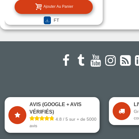
Ajouter Au Panier
FT
AVIS (GOOGLE + AVIS
L
Gr
VÉRIFIÉS)
co
4.8 / 5 sur + de 5000
avis