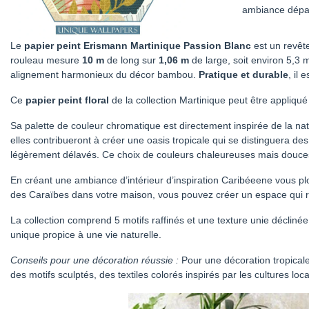
ambiance dépa
Le
papier peint Erismann Martinique Passion Blanc
est un revêt
rouleau mesure
10 m
de long sur
1,06 m
de large, soit environ 5,
alignement harmonieux du décor bambou.
Pratique et durable
, il 
Ce
papier peint floral
de la collection Martinique peut être appliqu
Sa palette de couleur chromatique est directement inspirée de la natu
elles contribueront à créer une oasis tropicale qui se distinguera d
légèrement délavés. Ce choix de couleurs chaleureuses mais douces pe
En créant une ambiance d’intérieur d’inspiration Caribéeene vous pl
des Caraïbes dans votre maison, vous pouvez créer un espace qui res
La collection comprend 5 motifs raffinés et une texture unie déclin
unique propice à une vie naturelle.
Conseils pour une décoration réussie :
Pour une décoration tropicale
des motifs sculptés, des textiles colorés inspirés par les cultures loc