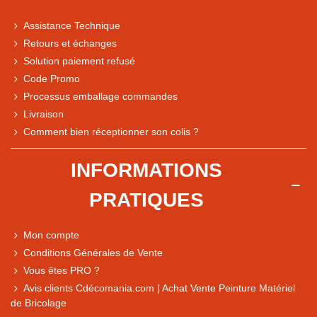
Assistance Technique
Retours et échanges
Solution paiement refusé
Code Promo
Processus emballage commandes
Livraison
Note du magasin sur Google
Comment bien réceptionner son colis ?
Comparaison des performances du magasin
+ de 5 500 avis
INFORMATIONS
● Exceptionnel
PRATIQUES
Express, Chez vous, Point relais, Retrait magasin
● Exceptionnel
Mon compte
Retours sous 14 jours
Conditions Générales de Vente
Vous êtes PRO ?
Avis clients Cdécomania.com | Achat Vente Peinture Matériel
● Exceptionnel
de Bricolage
CB, PayPal 4x, Google Pay, Apple Pay, Alma