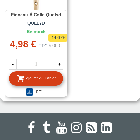
Pinceau À Colle Quelyd
QUELYD
En stock
-44,67%
4,98 €
9,00 €
TTC
-
+
Ajouter Au Panier
FT