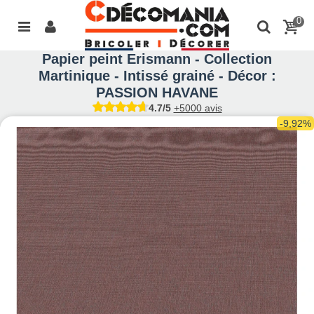
0
Papier peint Erismann - Collection
Martinique - Intissé grainé - Décor :
PASSION HAVANE
4.7/5
+5000 avis
-9,92%