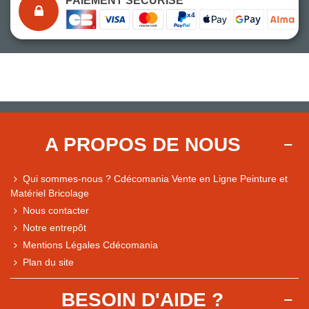
PAIEMENT SÉCURISÉ
A PROPOS DE NOUS
Qui sommes-nous ? Cdécomania Vente en Ligne Peinture et
Matériel Bricolage
Nous contacter
Notre entrepôt
Mentions Légales Cdécomania
Plan du site
BESOIN D'AIDE ?