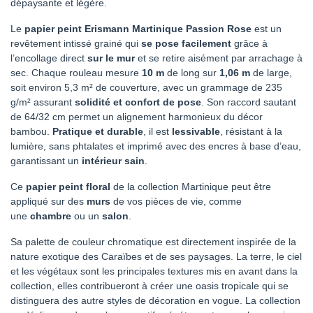
dépaysante et légère.
Le
papier peint Erismann Martinique Passion Rose
est un
revêtement intissé grainé qui
se pose facilement
grâce à
l’encollage direct
sur le mur
et se retire aisément par arrachage à
sec. Chaque rouleau mesure
10 m
de long sur
1,06 m
de large,
soit environ 5,3 m² de couverture, avec un grammage de 235
g/m² assurant
solidité et confort de pose
. Son raccord sautant
de 64/32 cm permet un alignement harmonieux du décor
bambou.
Pratique et durable
, il est
lessivable
, résistant à la
lumière, sans phtalates et imprimé avec des encres à base d’eau,
garantissant un
intérieur sain
.
Ce
papier peint floral
de la collection Martinique peut être
appliqué sur des
murs
de vos pièces de vie, comme
une
chambre
ou un
salon
.
Sa palette de couleur chromatique est directement inspirée de la
nature exotique des Caraïbes et de ses paysages. La terre, le ciel
et les végétaux sont les principales textures mis en avant dans la
collection, elles contribueront à créer une oasis tropicale qui se
distinguera des autre styles de décoration en vogue. La collection