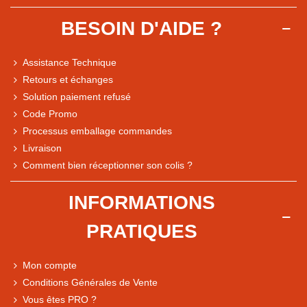
BESOIN D'AIDE ?
Assistance Technique
Retours et échanges
Solution paiement refusé
Code Promo
Processus emballage commandes
Livraison
Note du magasin sur Google
Comment bien réceptionner son colis ?
Comparaison des performances du magasin
+ de 5 500 avis
INFORMATIONS
● Exceptionnel
PRATIQUES
Express, Chez vous, Point relais, Retrait magasin
● Exceptionnel
Mon compte
Retours sous 14 jours
Conditions Générales de Vente
Vous êtes PRO ?