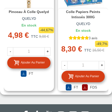
Pinceau À Colle Quelyd
Colle Papiers Peints
Intissés 300G
QUELYD
QUELYD
En stock
-44,67%
En stock
4,98 €
9,00 €
TTC
3 avis
-49,7%
8,30 €
16,50 €
TTC
-
+
Ajouter Au Panier
-
+
FT
Ajouter Au Panier
FT
FDS