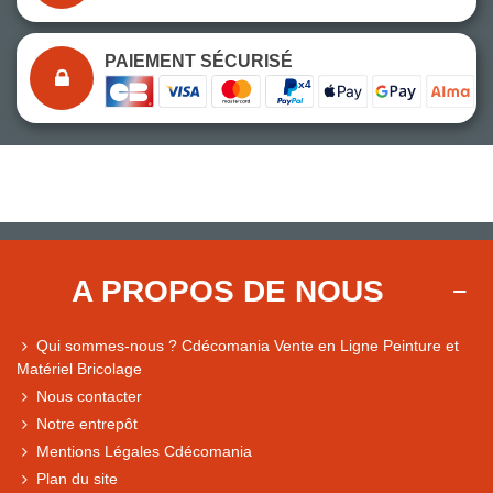
PAIEMENT SÉCURISÉ
A PROPOS DE NOUS
Qui sommes-nous ? Cdécomania Vente en Ligne Peinture et
Matériel Bricolage
Nous contacter
Notre entrepôt
Mentions Légales Cdécomania
Plan du site