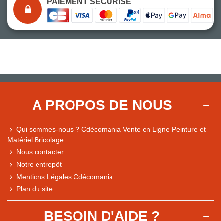
PAIEMENT SÉCURISÉ
A PROPOS DE NOUS
Qui sommes-nous ? Cdécomania Vente en Ligne Peinture et
Matériel Bricolage
Nous contacter
Notre entrepôt
Mentions Légales Cdécomania
Plan du site
BESOIN D'AIDE ?