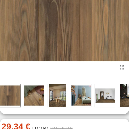
29.34 €
TTC
/ M²
32.56 €
/ M²