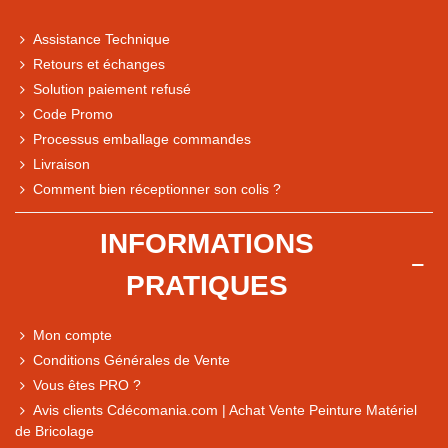
Assistance Technique
Retours et échanges
Solution paiement refusé
Code Promo
Processus emballage commandes
Livraison
Note du magasin sur Google
Comment bien réceptionner son colis ?
Comparaison des performances du magasin
+ de 5 500 avis
INFORMATIONS
● Exceptionnel
PRATIQUES
Express, Chez vous, Point relais, Retrait magasin
● Exceptionnel
Mon compte
Retours sous 14 jours
Conditions Générales de Vente
Vous êtes PRO ?
Avis clients Cdécomania.com | Achat Vente Peinture Matériel
● Exceptionnel
de Bricolage
CB, PayPal 4x, Google Pay, Apple Pay, Alma