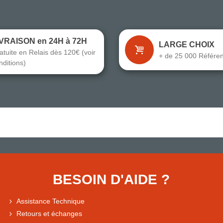
IVRAISON en 24H à 72H
LARGE CHOIX
atuite en Relais dès 120€ (voir
+ de 25 000 Référe
nditions)
BESOIN D'AIDE ?
Assistance Technique
Retours et échanges