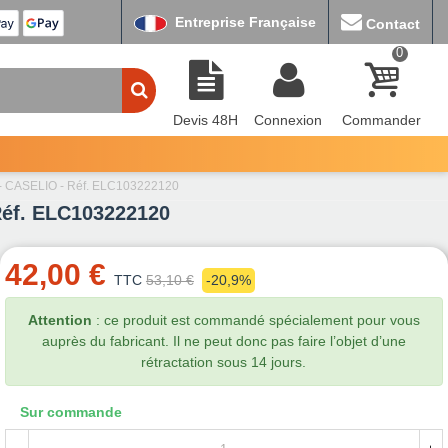
Entreprise Française
Contact
0
Devis 48H
Connexion
Commander
e - CASELIO - Réf. ELC103222120
Réf. ELC103222120
42,00 €
TTC
53,10 €
-20,9%
Attention
: ce produit est commandé spécialement pour vous
auprès du fabricant. Il ne peut donc pas faire l’objet d’une
rétractation sous 14 jours.
Sur commande