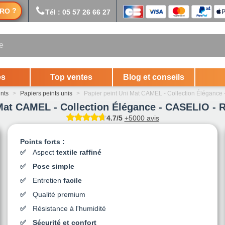
?
RO
Tél : 05 57 26 66 27
es
Top ventes
Blog et conseils
ints
>
Papiers peints unis
>
Papier peint Uni Mat CAMEL - Collection Éléganc
 Mat CAMEL - Collection Élégance - CASELIO - 
4.7/5
+5000 avis
Points forts :
Aspect
textile raffiné
Pose simple
Entretien
facile
Qualité premium
Résistance à l'humidité
Sécurité et confort