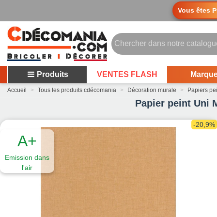
Vous êtes
P
Produits
VENTES FLASH
Marqu
Accueil
>
Tous les produits cdécomania
>
Décoration murale
>
Papiers pe
Papier peint Uni
-20,9%
A+
Emission dans
l'air