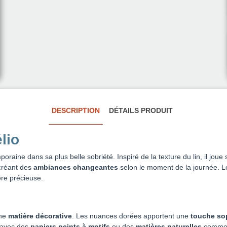
DESCRIPTION
DÉTAILS PRODUIT
lio
raine dans sa plus belle sobriété. Inspiré de la texture du lin, il joue su
créant des
ambiances changeantes
selon le moment de la journée. Le
ère précieuse.
une
matière décorative
. Les nuances dorées apportent une
touche so
n avec des
papiers peints à motifs
ou des
matières naturelles
comme le