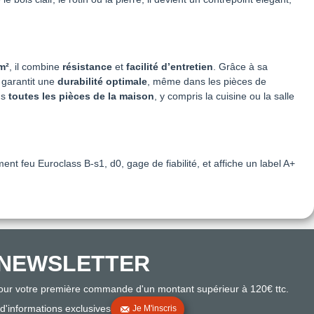
m²
, il combine
résistance
et
facilité d’entretien
. Grâce à sa
garantit une
durabilité optimale
, même dans les pièces de
ns
toutes les pièces de la maison
, y compris la cuisine ou la salle
t feu Euroclass B-s1, d0, gage de fiabilité, et affiche un label A+
NEWSLETTER
pour votre première commande d'un montant supérieur à 120€ ttc.
 d'informations exclusives
Je M'inscris