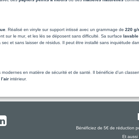
que
. Réalisé en vinyle sur support intissé avec un grammage de
220 g/
ent sur le mur, et les lés se déposent sans difficulté. Sa surface
lavable
sec et sans laisser de résidus. Il peut être installé sans inquiétude da
odernes en matière de sécurité et de santé. Il bénéficie d’un classemen
l’air
intérieur.
Bénéficiez de 5€ de réduction 
Et aussi