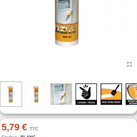
5,79 €
TTC