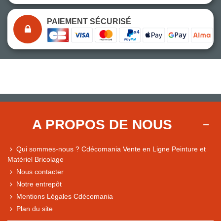
PAIEMENT SÉCURISÉ
A PROPOS DE NOUS
Qui sommes-nous ? Cdécomania Vente en Ligne Peinture et
Matériel Bricolage
Nous contacter
Notre entrepôt
Mentions Légales Cdécomania
Plan du site