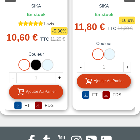
SIKA
SIKA
En stock
En stock
-16,9%
1 avis
11,80 €
14,20 €
TTC
-5,36%
10,60 €
11,20 €
TTC
Couleur
BLANC
TRANSPAREN
Couleur
BLANC
NOIR
TRANSPARENT
-
+
-
+
Ajouter Au Panier
Ajouter Au Panier
FT
FDS
FT
FDS