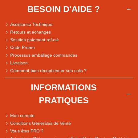
BESOIN D'AIDE ?
Assistance Technique
Retours et échanges
Solution paiement refusé
Code Promo
Processus emballage commandes
Livraison
Note du magasin sur Google
Comment bien réceptionner son colis ?
Comparaison des performances du magasin
+ de 5 500 avis
INFORMATIONS
● Exceptionnel
PRATIQUES
Express, Chez vous, Point relais, Retrait magasin
● Exceptionnel
Mon compte
Retours sous 14 jours
Conditions Générales de Vente
Vous êtes PRO ?