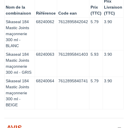
Prix
Nom de la
Prix
Livraison
combinaison
Référence
Code ean
(TTC)
(TTC)
Sikaseal 184
68240062
7612895842042
5.79
3.90
Mastic Joints
maçonnerie
300 ml -
BLANC
Sikaseal 184
68240063
7612895841403
5.93
3.90
Mastic Joints
maçonnerie
300 ml - GRIS
Sikaseal 184
68240064
7612895840741
5.79
3.90
Mastic Joints
maçonnerie
300 ml -
BEIGE
AVIS