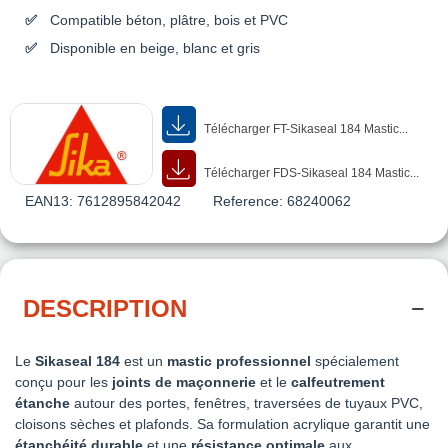
Compatible béton, plâtre, bois et PVC
Disponible en beige, blanc et gris
Télécharger FT-Sikaseal 184 Mastic...
Télécharger FDS-Sikaseal 184 Mastic...
EAN13:
7612895842042
Reference:
68240062
DESCRIPTION
Le
Sikaseal 184
est un
mastic professionnel
spécialement
conçu pour les
joints de maçonnerie
et le
calfeutrement
étanche
autour des portes, fenêtres, traversées de tuyaux PVC,
cloisons sèches et plafonds. Sa formulation acrylique garantit une
étanchéité durable
et une
résistance optimale
aux