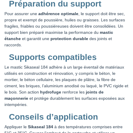
Préparation du support
Pour assurer une
adhérence optimale
, le support doit être sec,
propre et exempt de poussière, huiles ou graisses. Les surfaces
fragiles, friables ou poussiéreuses doivent être consolidées. Un
support bien préparé maximise la performance du
mastic
étanche
et garantit une
protection durable
des joints et
raccords.
Supports compatibles
Le mastic Sikaseal 184 adhère à un large éventail de matériaux
utilisés en construction et rénovation, y compris le béton, le
mortier, le béton cellulaire, les plaques de plâtre, la fibre de
ciment, les briques, l’aluminium anodisé ou laqué, le PVC rigide et
le bois. Son action
hydrofuge
renforce les
joints de
maçonnerie
et protège durablement les surfaces exposées aux
intempéries.
Conseils d’application
Appliquer le
Sikaseal 184
à des températures comprises entre
5°C et 35°C. Couper l’embout de la cartouche et utiliser un