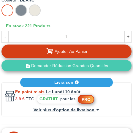
Couleur :
BLANC
BLANC
GRIS
BEIGE
En stock
221 Produits
-
+
Ajouter Au Panier
Demander Réduction Grandes Quantités
Livraison
En point relais
Le Lundi 10 Août
3.9 €
TTC
GRATUIT
pour les
PRO
Voir plus d'option de livraison