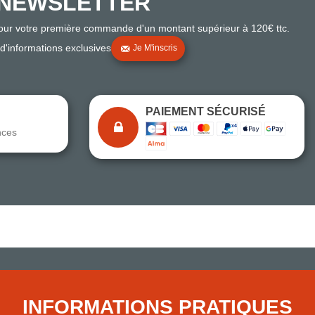
NEWSLETTER
pour votre première commande d'un montant supérieur à 120€ ttc.
 d'informations exclusives
Je M'inscris
PAIEMENT SÉCURISÉ
nces
Note du magasin sur Google
Comparaison des performances du magasin
+ de 5 500 avis
● Exceptionnel
Express, Chez vous, Point relais, Retrait magasin
INFORMATIONS PRATIQUES
● Exceptionnel