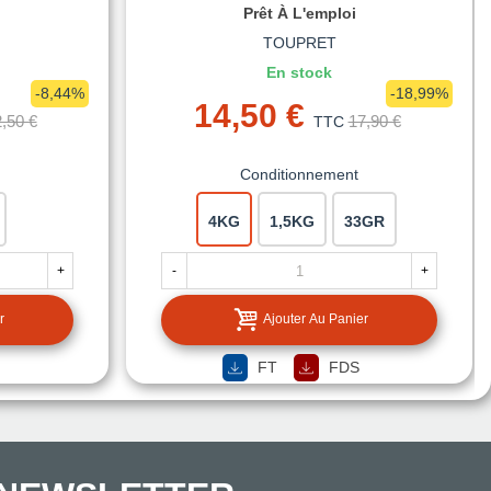
Prêt À L'emploi
TOUPRET
En stock
-8,44%
-18,99%
14,50 €
,50 €
17,90 €
TTC
Conditionnement
4KG
1,5KG
33GR
+
-
+
r
Ajouter Au Panier
FT
FDS