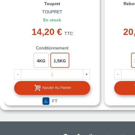
Toupret
Rebou
TOUPRET
En stock
14,20 €
20
TTC
Conditionnement
4KG
1,5KG
-
+
-
Ajouter Au Panier
FT