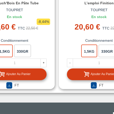
ch'Bois En Pâte Tube
L’emploi Finition
TOUPRET
TOUPRET
En stock
En stock
-8,44%
,60 €
20,60 €
22,50 €
22
TTC
TTC
Conditionnement
Conditionnement
1,5KG
330GR
1,5KG
330GR
+
-
Ajouter Au Panier
Ajouter Au Panie
FT
FT