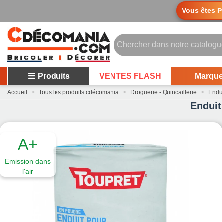
Vous êtes
P
Produits
VENTES FLASH
Marqu
Accueil
>
Tous les produits cdécomania
>
Droguerie - Quincaillerie
>
Endu
Enduit
A+
Emission dans
l'air