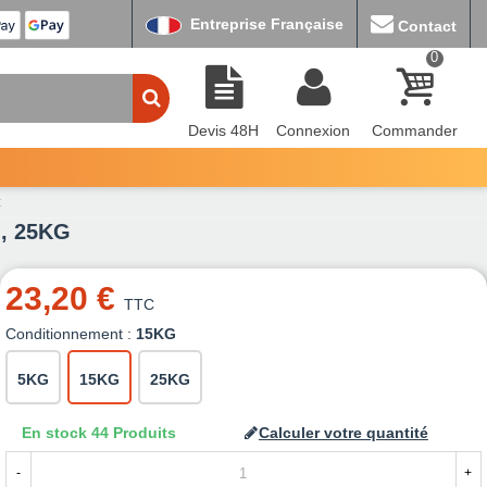
Entreprise Française
Contact
0
Devis 48H
Connexion
Commander
t
G, 25KG
23,20 €
TTC
Conditionnement :
15KG
5KG
15KG
25KG
En stock
44 Produits
Calculer votre quantité
-
+