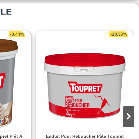
BLE
-8,44%
-18,99%
pret Prêt À
Enduit Pour Reboucher Pâte Toupret