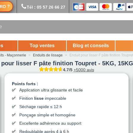
?
RO
Tél : 05 57 26 66 27
es
Top ventes
Blog et conseils
its - Maçonnerie
>
Enduits de lissage
>
Enduit pour lisser F pâte finition Toupre
 pour lisser F pâte finition Toupret - 5KG, 15K
4.7/5
+5000 avis
Points forts :
Application ultra glissante et facile
Finition
lisse
impeccable
Séchage rapide ≤ 12 h
Ponçage simple et homogène
Excellente adhérence au support
Redoublable après 4 à 6 h