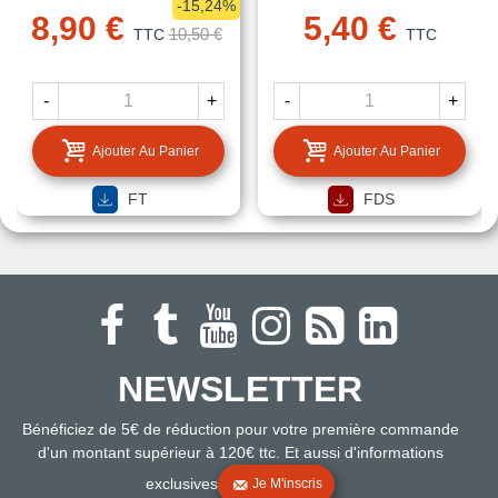
-15,24%
8,90 €
5,40 €
10,50 €
TTC
TTC
-
+
-
+
Ajouter Au Panier
Ajouter Au Panier
FT
FDS
NEWSLETTER
Bénéficiez de 5€ de réduction pour votre première commande
d'un montant supérieur à 120€ ttc. Et aussi d'informations
exclusives
Je M'inscris