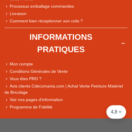
Processus emballage commandes
Livraison
Note du magasin sur Google
Comment bien réceptionner son colis ?
Comparaison des performances du magasin
+ de 5 500 avis
INFORMATIONS
● Exceptionnel
PRATIQUES
Express, Chez vous, Point relais, Retrait magasin
● Exceptionnel
Mon compte
Retours sous 14 jours
Conditions Générales de Vente
Vous êtes PRO ?
Avis clients Cdécomania.com | Achat Vente Peinture Matériel
● Exceptionnel
de Bricolage
CB, PayPal 4x, Google Pay, Apple Pay, Alma
Voir nos pages d'information
Programme de Fidélité
4,8 ⭐