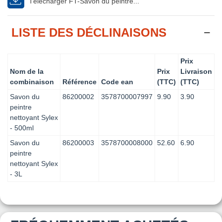
Télécharger FT-Savon du peintre...
LISTE DES DÉCLINAISONS
Prix
Nom de la
Prix
Livraison
combinaison
Référence
Code ean
(TTC)
(TTC)
Savon du
86200002
3578700007997
9.90
3.90
peintre
nettoyant Sylex
- 500ml
Savon du
86200003
3578700008000
52.60
6.90
peintre
nettoyant Sylex
- 3L