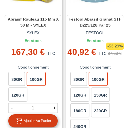
Abrasif Rouleau 115 Mm X
Festool Abrasif Granat STF
50 M - SYLEX
D225/128 Par 25
SYLEX
FESTOOL
En stock
En stock
-53,29%
167,30 €
40,92 €
87,60 €
TTC
TTC
Conditionnement
Conditionnement
80GR
100GR
80GR
100GR
120GR
120GR
150GR
-
+
180GR
220GR
Ajouter Au Panier
240GR