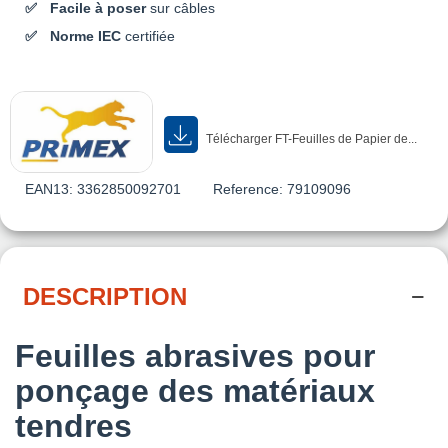
Facile à poser
sur câbles
Norme IEC
certifiée
Télécharger FT-Feuilles de Papier de...
EAN13:
3362850092701
Reference:
79109096
DESCRIPTION
Feuilles abrasives pour
ponçage des matériaux
tendres