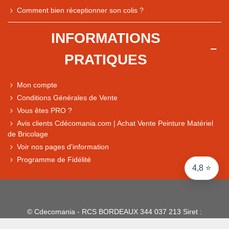
Note du magasin sur Google
Comment bien réceptionner son colis ?
Comparaison des performances du magasin
+ de 5 500 avis
INFORMATIONS
● Exceptionnel
PRATIQUES
Express, Chez vous, Point relais, Retrait magasin
● Exceptionnel
Mon compte
Retours sous 14 jours
Conditions Générales de Vente
Vous êtes PRO ?
Avis clients Cdécomania.com | Achat Vente Peinture Matériel
● Exceptionnel
de Bricolage
CB, PayPal 4x, Google Pay, Apple Pay, Alma
Voir nos pages d'information
Programme de Fidélité
4,8 ⭐
© Cdecomania - RCS BORDEAUX 344 037 213 Siret :
344 037 213 001 31 - 1922-2026 Tous droits réservés