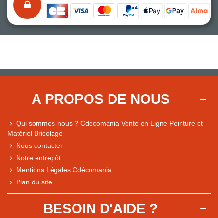
A PROPOS DE NOUS
Qui sommes-nous ? Cdécomania Vente en Ligne Peinture et
Matériel Bricolage
Nous contacter
Notre entrepôt
Mentions Légales Cdécomania
Plan du site
BESOIN D'AIDE ?