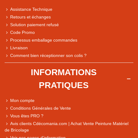
Assistance Technique
Retours et échanges
Solution paiement refusé
Code Promo
Processus emballage commandes
Livraison
Note du magasin sur Google
Comment bien réceptionner son colis ?
Comparaison des performances du magasin
+ de 5 500 avis
INFORMATIONS
● Exceptionnel
PRATIQUES
Express, Chez vous, Point relais, Retrait magasin
● Exceptionnel
Mon compte
Retours sous 14 jours
Conditions Générales de Vente
Vous êtes PRO ?
Avis clients Cdécomania.com | Achat Vente Peinture Matériel
● Exceptionnel
de Bricolage
CB, PayPal 4x, Google Pay, Apple Pay, Alma
Voir nos pages d'information