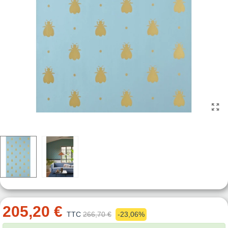
205,20 €
TTC
266,70 €
-23,06%