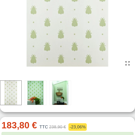
183,80 €
TTC
238,90 €
-23,06%