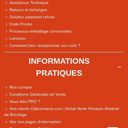
Assistance Technique
Retours et échanges
Solution paiement refusé
Code Promo
Processus emballage commandes
Livraison
Note du magasin sur Google
Comment bien réceptionner son colis ?
Comparaison des performances du magasin
+ de 5 500 avis
INFORMATIONS
● Exceptionnel
PRATIQUES
Express, Chez vous, Point relais, Retrait magasin
● Exceptionnel
Mon compte
Retours sous 14 jours
Conditions Générales de Vente
Vous êtes PRO ?
Avis clients Cdécomania.com | Achat Vente Peinture Matériel
● Exceptionnel
de Bricolage
CB, PayPal 4x, Google Pay, Apple Pay, Alma
Voir nos pages d'information