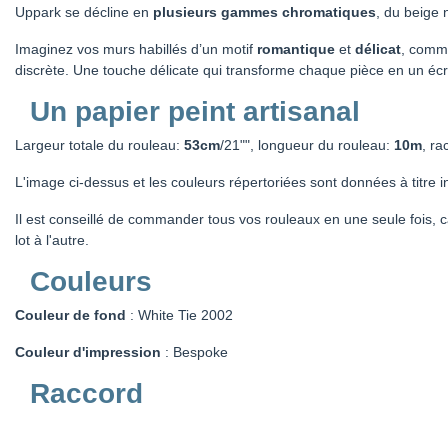
Uppark se décline en
plusieurs gammes chromatiques
, du beige 
Imaginez vos murs habillés d’un motif
romantique
et
délicat
, comme
discrète. Une touche délicate qui transforme chaque pièce en un écr
Un papier peint artisanal
Largeur totale du rouleau:
53cm
/21"", longueur du rouleau:
10m
, ra
L'image ci-dessus et les couleurs répertoriées sont données à titre in
Il est conseillé de commander tous vos rouleaux en une seule fois, ca
lot à l'autre.
Couleurs
Couleur de fond
: White Tie 2002
Couleur d'impression
: Bespoke
Raccord