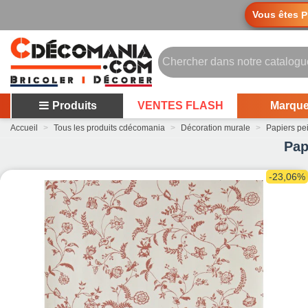
Vous êtes
P
Produits
VENTES FLASH
Marqu
Accueil
>
Tous les produits cdécomania
>
Décoration murale
>
Papiers pe
Pap
-23,06%