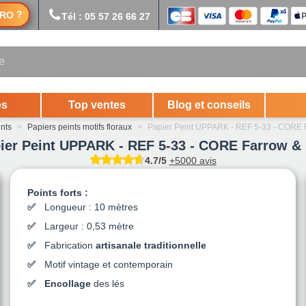
?
RO
Tél : 05 57 26 66 27
es
Top ventes
Blog et conseils
ints
>
Papiers peints motifs floraux
>
Papier Peint UPPARK - REF 5-33 - CORE F
ier Peint UPPARK - REF 5-33 - CORE Farrow & 
4.7/5
+5000 avis
Points forts :
Longueur : 10 mètres
Largeur : 0,53 mètre
Fabrication
artisanale traditionnelle
Motif vintage et contemporain
Encollage
des lés