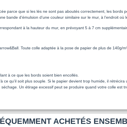
cée parce que si les lés ne sont pas aboutés correctement, les bords pou
e une bande d’émulsion d’une couleur similaire sur le mur, à l’endroit où 
s correspondant à la hauteur du mur, en prévoyant 5 à 7 cm supplémenta
Farrow&Ball. Toute colle adaptée à la pose de papier de plus de 140g/m
ant à ce que les bords soient bien encollés.
e qu'il soit plus souple. Si le papier devient trop humide, il rétrécira 
a au séchage. Un étirage excessif peut se produire quand votre colle est 
ÉQUEMMENT ACHETÉS ENSEM