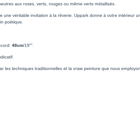
neutres aux roses, verts, rouges ou même verts métallisés.
 une véritable invitation à la rêverie. Uppark donne à votre intérieur
in poétique.
ccord:
48cm
/19"".
dicatif.
r les techniques traditionnelles et la vraie peinture que nous employon