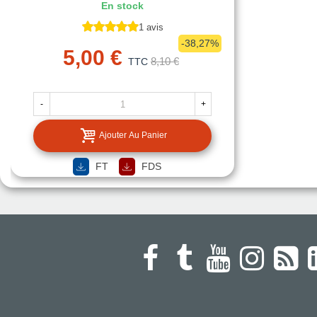
En stock
1 avis
-38,27%
5,00 €
8,10 €
TTC
-
+
Ajouter Au Panier
FT
FDS