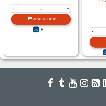
-
+
Ajouter Au Panier
FT
-