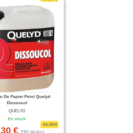
ur De Papier Peint Quelyd
Dissoucol
QUELYD
En stock
-54,06%
,30 €
98,60 €
TTC