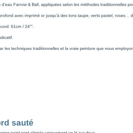
se d’eau Farrow & Ball, appliquées selon les méthodes traditionnelles po
 profond avec imprimé or jusqu’à des tons taupe, verts pastel, roses… de
cord: 61cm / 24"".
dicatif.
r les techniques traditionnelles et la vraie peinture que nous employon
rd sauté
apier peint sont alignés uniquement un lé sur deux.