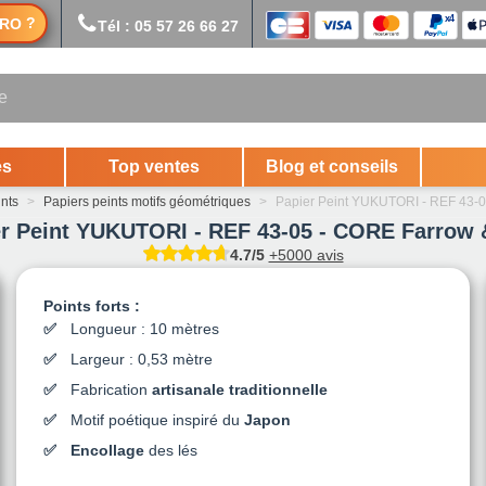
?
RO
Tél : 05 57 26 66 27
es
Top ventes
Blog et conseils
ints
>
Papiers peints motifs géométriques
>
Papier Peint YUKUTORI - REF 43-0
r Peint YUKUTORI - REF 43-05 - CORE Farrow 
4.7/5
+5000 avis
Points forts :
Longueur : 10 mètres
Largeur : 0,53 mètre
Fabrication
artisanale traditionnelle
Motif poétique inspiré du
Japon
Encollage
des lés