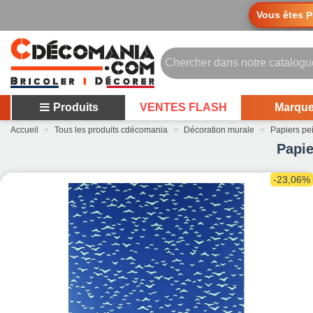
Vous êtes
P
Produits
VENTES FLASH
Marqu
Accueil
>
Tous les produits cdécomania
>
Décoration murale
>
Papiers pe
Papie
-23,06%