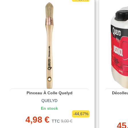
Pinceau À Colle Quelyd
Décolle
QUELYD
En stock
-44,67%
4,98 €
9,00 €
TTC
45