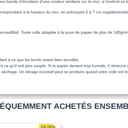
e une bande d’émulsion d’une couleur similaire sur le mur, à l’endroit où 
s correspondant à la hauteur du mur, en prévoyant 5 à 7 cm supplémenta
Farrow&Ball. Toute colle adaptée à la pose de papier de plus de 140g/m
ant à ce que les bords soient bien encollés.
e qu'il soit plus souple. Si le papier devient trop humide, il rétrécira 
a au séchage. Un étirage excessif peut se produire quand votre colle est 
ÉQUEMMENT ACHETÉS ENSEM
-54,06%