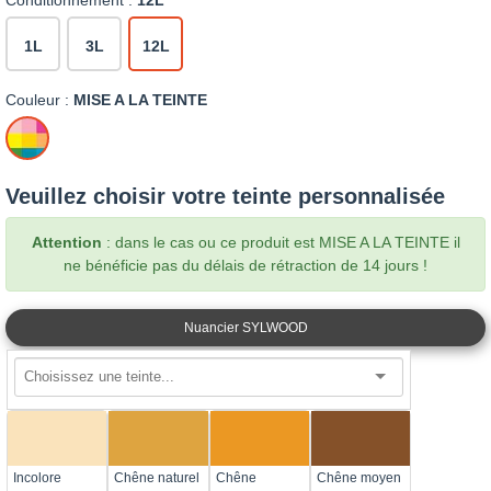
Conditionnement :
12L
1L
3L
12L
Couleur :
MISE A LA TEINTE
MISE
A
LA
Veuillez choisir votre teinte personnalisée
TEINTE
Attention
: dans le cas ou ce produit est MISE A LA TEINTE il
ne bénéficie pas du délais de rétraction de 14 jours !
Nuancier SYLWOOD
Incolore
Chêne naturel
Chêne
Chêne moyen