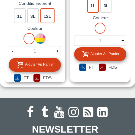
Conditionnement
1L
3L
1L
3L
12L
Couleur
BLANC
Couleur
BLANC
MISE
-
+
A
LA
-
+
Ajouter Au Panier
TEINTE
Ajouter Au Panier
FT
FDS
FT
FDS
NEWSLETTER