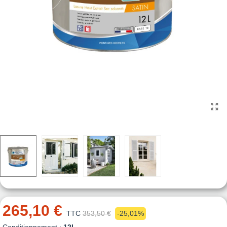
265,10 €
TTC
353,50 €
-25,01%