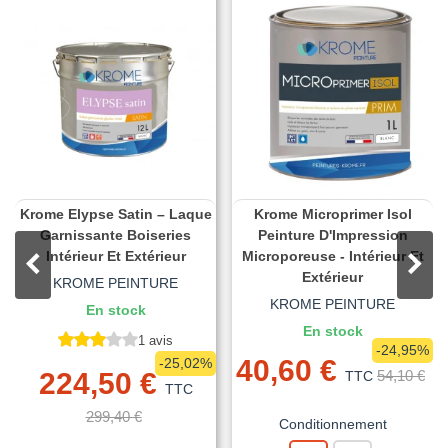
Krome Elypse Satin – Laque
Krome Microprimer Isol
Garnissante Boiseries
Peinture D'Impression
Intérieur Et Extérieur
Microporeuse - Intérieur Et
Extérieur
KROME PEINTURE
KROME PEINTURE
En stock
En stock
1 avis
-24,95%
40,60 €
-25,02%
224,50 €
54,10 €
TTC
TTC
299,40 €
Conditionnement