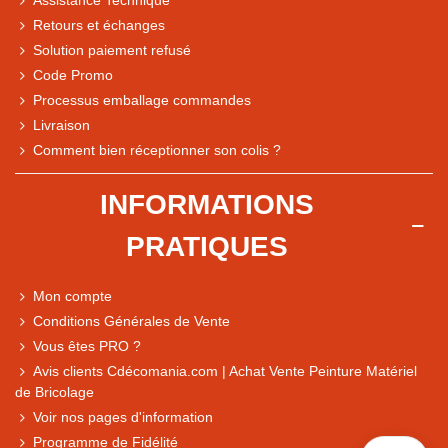
Assistance Technique
Retours et échanges
Solution paiement refusé
Code Promo
Processus emballage commandes
Livraison
Note du magasin sur Google
Comment bien réceptionner son colis ?
Comparaison des performances du magasin
+ de 5 500 avis
INFORMATIONS
● Exceptionnel
PRATIQUES
Express, Chez vous, Point relais, Retrait magasin
● Exceptionnel
Mon compte
Retours sous 14 jours
Conditions Générales de Vente
Vous êtes PRO ?
Avis clients Cdécomania.com | Achat Vente Peinture Matériel
● Exceptionnel
de Bricolage
CB, PayPal 4x, Google Pay, Apple Pay, Alma
Voir nos pages d'information
Programme de Fidélité