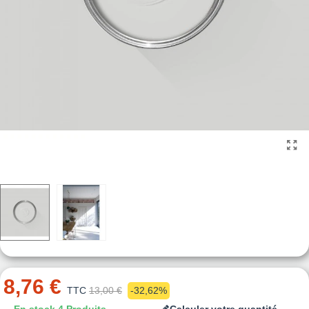
8,76 €
TTC
13,00 €
-32,62%