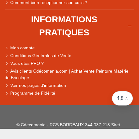
Comment bien réceptionner son colis ?
Comparaison des performances du magasin
+ de 5 500 avis
INFORMATIONS
● Exceptionnel
PRATIQUES
Express, Chez vous, Point relais, Retrait magasin
● Exceptionnel
Mon compte
Retours sous 14 jours
Conditions Générales de Vente
Vous êtes PRO ?
Avis clients Cdécomania.com | Achat Vente Peinture Matériel
● Exceptionnel
de Bricolage
CB, PayPal 4x, Google Pay, Apple Pay, Alma
Voir nos pages d'information
Programme de Fidélité
4,8 ⭐
© Cdecomania - RCS BORDEAUX 344 037 213 Siret :
344 037 213 001 31 - 1922-2026 Tous droits réservés