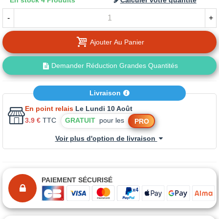
En stock
4 Produits
Calculer votre quantité
-
+
Ajouter Au Panier
Demander Réduction Grandes Quantités
Livraison
En point relais
Le Lundi 10 Août
3.9 €
TTC
GRATUIT
pour les
PRO
Voir plus d'option de livraison
PAIEMENT SÉCURISÉ