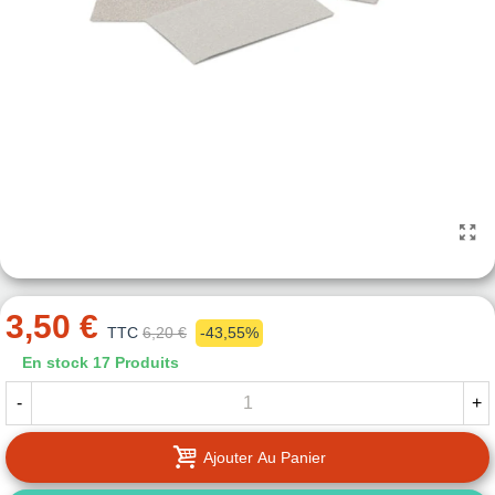
3,50 €
TTC
6,20 €
-43,55%
En stock
17 Produits
-
+
Ajouter Au Panier