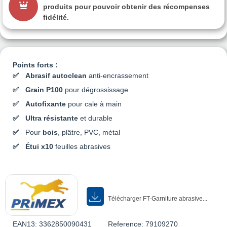
produits pour pouvoir obtenir des récompenses
fidélité.
Points forts :
Abrasif autoclean
anti-encrassement
Grain P100
pour dégrossissage
Autofixante
pour cale à main
Ultra résistante
et durable
Pour
bois
, plâtre, PVC, métal
Étui x10
feuilles abrasives
Télécharger FT-Garniture abrasive...
EAN13:
3362850090431
Reference:
79109270