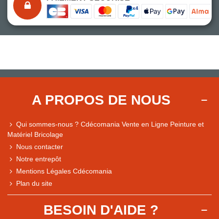
A PROPOS DE NOUS
Qui sommes-nous ? Cdécomania Vente en Ligne Peinture et
Matériel Bricolage
Nous contacter
Notre entrepôt
Mentions Légales Cdécomania
Plan du site
BESOIN D'AIDE ?