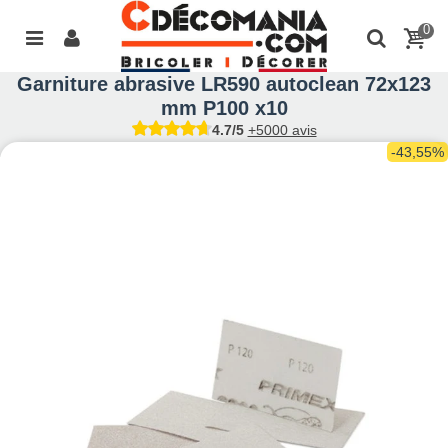
0
Garniture abrasive LR590 autoclean 72x123
mm P100 x10
4.7/5
+5000 avis
-43,55%