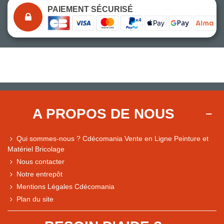
PAIEMENT SÉCURISÉ
A PROPOS DE NOUS
Qui sommes-nous ? Cdécomania Vente en Ligne Peinture et
Matériel Bricolage
Nous contacter
Notre entrepôt
Mentions Légales Cdécomania
Plan du site