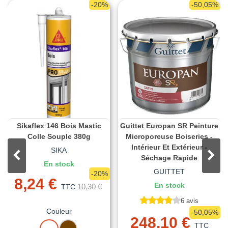
-20%
-50,05%
Sikaflex 146 Bois Mastic
Guittet Europan SR Peinture
Colle Souple 380g
Microporeuse Boiseries -
Intérieur Et Extérieur -
SIKA
Séchage Rapide
En stock
GUITTET
-20%
8,24 €
En stock
10,30 €
TTC
6 avis
Couleur
-50,05%
248,10 €
BLANC
MARRON
TTC