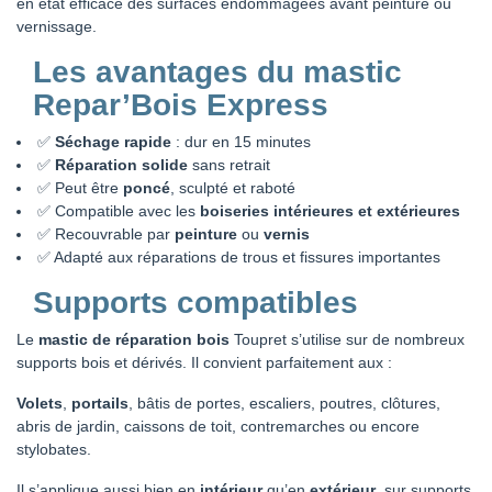
en état efficace des surfaces endommagées avant peinture ou
vernissage.
Les avantages du mastic
Repar’Bois Express
✅
Séchage rapide
: dur en 15 minutes
✅
Réparation solide
sans retrait
✅ Peut être
poncé
, sculpté et raboté
✅ Compatible avec les
boiseries intérieures et extérieures
✅ Recouvrable par
peinture
ou
vernis
✅ Adapté aux réparations de trous et fissures importantes
Supports compatibles
Le
mastic de réparation bois
Toupret s’utilise sur de nombreux
supports bois et dérivés. Il convient parfaitement aux :
Volets
,
portails
, bâtis de portes, escaliers, poutres, clôtures,
abris de jardin, caissons de toit, contremarches ou encore
stylobates.
Il s’applique aussi bien en
intérieur
qu’en
extérieur
, sur supports