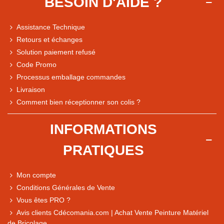
BESOIN D'AIDE ?
Assistance Technique
Retours et échanges
Solution paiement refusé
Code Promo
Processus emballage commandes
Livraison
Note du magasin sur Google
Comment bien réceptionner son colis ?
Comparaison des performances du magasin
+ de 5 500 avis
INFORMATIONS
● Exceptionnel
PRATIQUES
Express, Chez vous, Point relais, Retrait magasin
● Exceptionnel
Mon compte
Retours sous 14 jours
Conditions Générales de Vente
Vous êtes PRO ?
Avis clients Cdécomania.com | Achat Vente Peinture Matériel
● Exceptionnel
de Bricolage