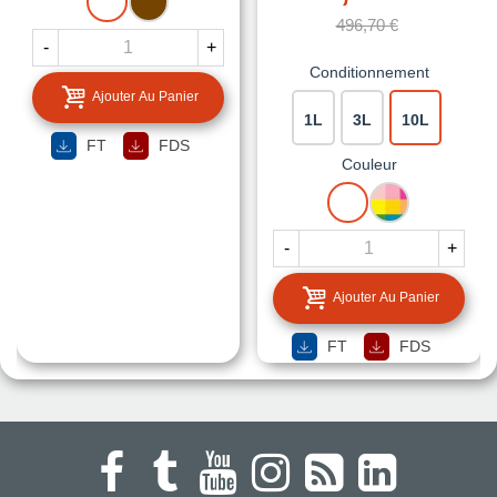
496,70 €
-
+
Conditionnement
Ajouter Au Panier
1L
3L
10L
FT
FDS
Couleur
BLANC
MISE
A
LA
-
+
TEINTE
Ajouter Au Panier
FT
FDS