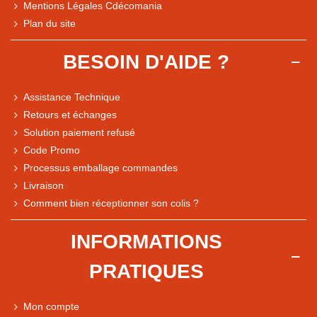
Mentions Légales Cdécomania
Plan du site
BESOIN D'AIDE ?
Assistance Technique
Retours et échanges
Solution paiement refusé
Code Promo
Processus emballage commandes
Livraison
Note du magasin sur Google
Comment bien réceptionner son colis ?
Comparaison des performances du magasin
+ de 5 500 avis
INFORMATIONS
● Exceptionnel
PRATIQUES
Express, Chez vous, Point relais, Retrait magasin
● Exceptionnel
Mon compte
Retours sous 14 jours