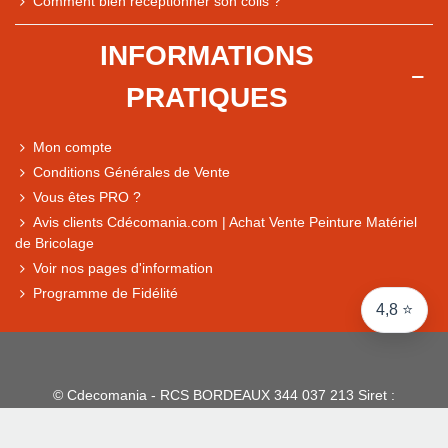
Comment bien réceptionner son colis ?
Comparaison des performances du magasin
+ de 5 500 avis
INFORMATIONS
● Exceptionnel
PRATIQUES
Express, Chez vous, Point relais, Retrait magasin
● Exceptionnel
Mon compte
Retours sous 14 jours
Conditions Générales de Vente
Vous êtes PRO ?
Avis clients Cdécomania.com | Achat Vente Peinture Matériel
● Exceptionnel
de Bricolage
CB, PayPal 4x, Google Pay, Apple Pay, Alma
Voir nos pages d'information
Programme de Fidélité
4,8 ⭐
© Cdecomania - RCS BORDEAUX 344 037 213 Siret :
344 037 213 001 31 - 1922-2026 Tous droits réservés