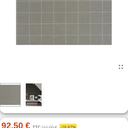
92,50 €
TTC
111,00 €
-16,67%