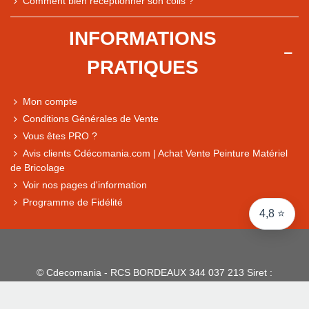
Comment bien réceptionner son colis ?
Comparaison des performances du magasin
+ de 5 500 avis
INFORMATIONS
● Exceptionnel
PRATIQUES
Express, Chez vous, Point relais, Retrait magasin
● Exceptionnel
Mon compte
Retours sous 14 jours
Conditions Générales de Vente
Vous êtes PRO ?
Avis clients Cdécomania.com | Achat Vente Peinture Matériel
● Exceptionnel
de Bricolage
CB, PayPal 4x, Google Pay, Apple Pay, Alma
Voir nos pages d'information
Programme de Fidélité
4,8 ⭐
© Cdecomania - RCS BORDEAUX 344 037 213 Siret :
344 037 213 001 31 - 1922-2026 Tous droits réservés