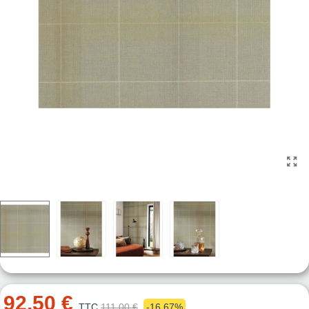
92,50 €
TTC
111,00 €
-16,67%