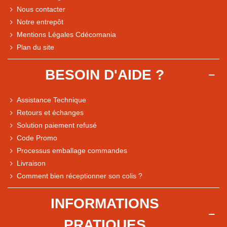
Nous contacter
Notre entrepôt
Mentions Légales Cdécomania
Plan du site
BESOIN D'AIDE ?
Assistance Technique
Retours et échanges
Solution paiement refusé
Code Promo
Processus emballage commandes
Livraison
Note du magasin sur Google
Comment bien réceptionner son colis ?
Comparaison des performances du magasin
+ de 5 500 avis
INFORMATIONS
● Exceptionnel
PRATIQUES