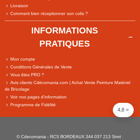
Livraison
Note du magasin sur Google
Comment bien réceptionner son colis ?
Comparaison des performances du magasin
+ de 5 500 avis
INFORMATIONS
● Exceptionnel
PRATIQUES
Express, Chez vous, Point relais, Retrait magasin
● Exceptionnel
Mon compte
Retours sous 14 jours
Conditions Générales de Vente
Vous êtes PRO ?
Avis clients Cdécomania.com | Achat Vente Peinture Matériel
● Exceptionnel
de Bricolage
CB, PayPal 4x, Google Pay, Apple Pay, Alma
Voir nos pages d'information
Programme de Fidélité
4,8 ⭐
© Cdecomania - RCS BORDEAUX 344 037 213 Siret :