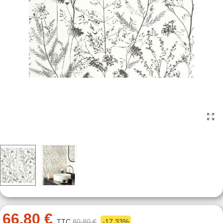
66,80 €
TTC
80,80 €
-17,33%