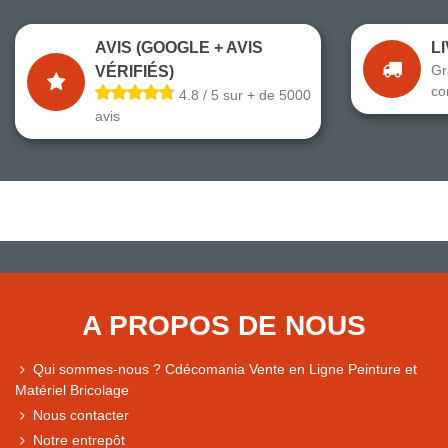
AVIS (GOOGLE + AVIS
L
Gr
VÉRIFIÉS)
co
4.8 / 5 sur + de 5000
avis
A PROPOS DE NOUS
Qui sommes-nous ? Cdécomania Vente en Ligne Peinture et
Matériel Bricolage
Nous contacter
Notre entrepôt