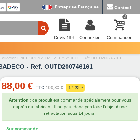
Entreprise Française
Contact
0
Devis 48H
Connexion
Commander
Collection ONCE UPON A TIME 2 - CASADECO - Réf. OUTD200746161
ASADECO - Réf. OUTD200746161
88,00 €
TTC
106,30 €
-17,22%
Attention
: ce produit est commandé spécialement pour vous
auprès du fabricant. Il ne peut donc pas faire l’objet d’une
rétractation sous 14 jours.
Sur commande