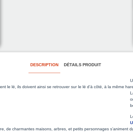
DESCRIPTION
DÉTAILS PRODUIT
U
t le lé, ils doivent ainsi se retrouver sur le lé d’à côté, à la même ha
r
L
o
b
L
U
lore, de charmantes maisons, arbres, et petits personnages s’animent da