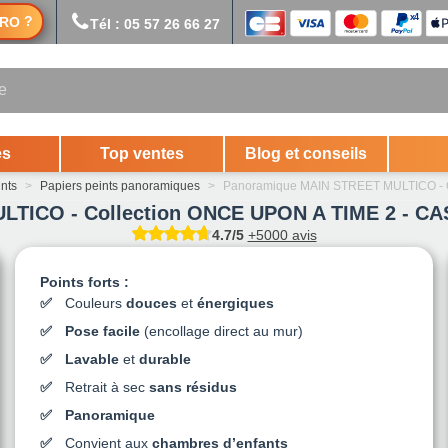
?
RO
Tél : 05 57 26 66 27
es
Top ventes
Blog et conseils
ints
>
Papiers peints panoramiques
>
Panoramique MAIN STREET MULTICO - 
TICO - Collection ONCE UPON A TIME 2 - C
4.7/5
+5000 avis
Points forts :
Couleurs
douces
et
énergiques
Pose facile
(encollage direct au mur)
Lavable
et
durable
Retrait à sec
sans résidus
Panoramique
Convient aux
chambres d’enfants