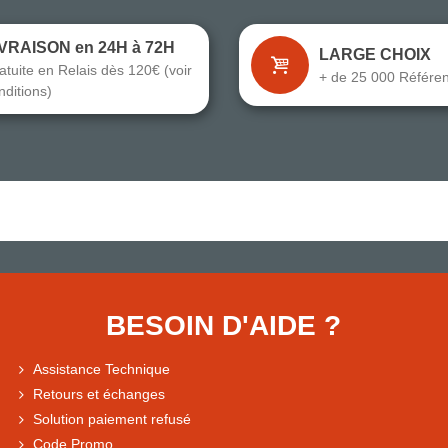
IVRAISON en 24H à 72H
LARGE CHOIX
atuite en Relais dès 120€ (voir
+ de 25 000 Référe
nditions)
BESOIN D'AIDE ?
Assistance Technique
Retours et échanges
Solution paiement refusé
Code Promo