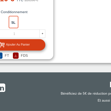
TTC
Conditionnement
5L
+
Ajouter Au Panier
FT
FDS
Bénéficiez de 5€ de réduction 
Et aussi