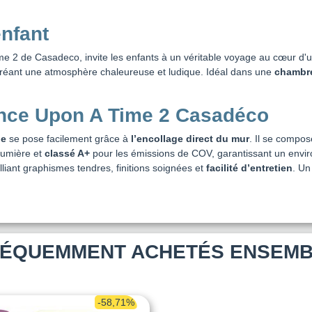
enfant
me 2 de Casadeco, invite les enfants à un véritable voyage au cœur d'
n créant une atmosphère chaleureuse et ludique. Idéal dans une
chambre
nce Upon A Time 2 Casadéco
ue
se pose facilement grâce à
l’encollage direct du mur
. Il se compos
 lumière et
classé A+
pour les émissions de COV, garantissant un envi
lliant graphismes tendres, finitions soignées et
facilité d’entretien
. Un
ÉQUEMMENT ACHETÉS ENSEM
-58,71%