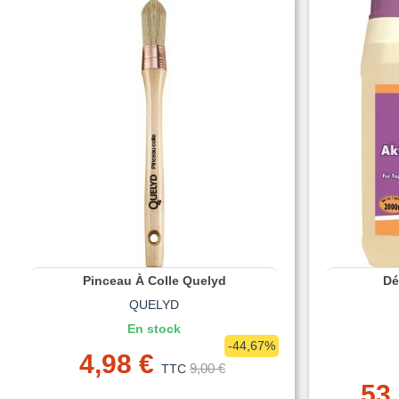
Pinceau À Colle Quelyd
Dé
QUELYD
En stock
-44,67%
4,98 €
9,00 €
TTC
53,